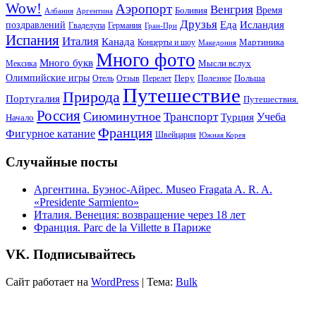
Wow!
Аэропорт
Венгрия
Боливия
Время
Албания
Аргентина
Друзья
Еда
Исландия
поздравлений
Гваделупа
Германия
Гран-При
Испания
Италия
Канада
Мартиника
Концерты и шоу
Македония
Много фото
Много букв
Мысли вслух
Мексика
Олимпийские игры
Отель
Перелет
Перу
Польша
Отзыв
Полезное
Путешествие
Природа
Португалия
Путешествия.
Россия
Сиюминутное
Транспорт
Учеба
Турция
Начало
Франция
Фигурное катание
Швейцария
Южная Корея
Случайные посты
Аргентина. Буэнос-Айрес. Museo Fragata A. R. A.
«Presidente Sarmiento»
Италия. Венеция: возвращение через 18 лет
Франция. Parc de la Villette в Париже
VK. Подписывайтесь
Сайт работает на
WordPress
|
Тема:
Bulk