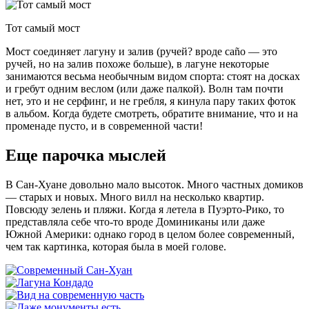
Тот самый мост
Мост соединяет лагуну и залив (ручей? вроде caño — это
ручей, но на залив похоже больше), в лагуне некоторые
занимаются весьма необычным видом спорта: стоят на досках
и гребут одним веслом (или даже палкой). Волн там почти
нет, это и не серфинг, и не гребля, я кинула пару таких фоток
в альбом. Когда будете смотреть, обратите внимание, что и на
променаде пусто, и в современной части!
Еще парочка мыслей
В Сан-Хуане довольно мало высоток. Много частных домиков
— старых и новых. Много вилл на несколько квартир.
Повсюду зелень и пляжи. Когда я летела в Пуэрто-Рико, то
представляла себе что-то вроде Доминиканы или даже
Южной Америки: однако город в целом более современный,
чем так картинка, которая была в моей голове.