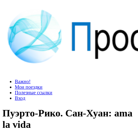
Просто блог
Мир удивительней, чем кажется
Важно!
Мои поездки
Полезные ссылки
Вход
Пуэрто-Рико. Сан-Хуан: ama
la vida