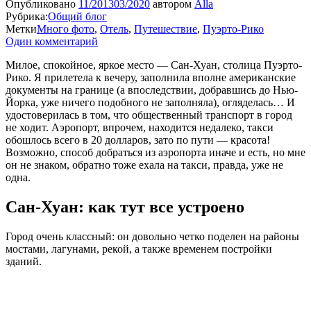
Опубликовано
11/2013
03/2020
автором
Alla
Рубрика:
Общий блог
Метки
Много фото
,
Отель
,
Путешествие
,
Пуэрто-Рико
Один комментарий
Милое, спокойное, яркое место — Сан-Хуан, столица Пуэрто-
Рико. Я прилетела к вечеру, заполнила вполне американские
документы на границе (а впоследствии, добравшись до Нью-
Йорка, уже ничего подобного не заполняла), огляделась… И
удостоверилась в том, что общественный транспорт в город
не ходит. Аэропорт, впрочем, находится недалеко, такси
обошлось всего в 20 долларов, зато по пути — красота!
Возможно, способ добраться из аэропорта иначе и есть, но мне
он не знаком, обратно тоже ехала на такси, правда, уже не
одна.
Сан-Хуан: как тут все устроено
Город очень классный: он довольно четко поделен на районы
мостами, лагунами, рекой, а также временем постройки
зданий.