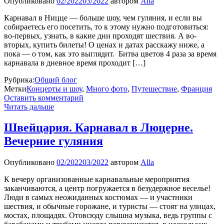
Опубликовано
02/2022
03/2022
автором
Alla
Карнавал в Ницце — больше шоу, чем гуляния, и если вы
собираетесь его посетить, то к этому нужно подготовиться:
во-первых, узнать, в какие дни проходят шествия. А во-
вторых, купить билеты! О ценах и датах расскажу ниже, а
пока — о том, как это выглядит. Битва цветов 4 раза за время
карнавала в дневное время проходит […]
Рубрика:
Общий блог
Метки
Концерты и шоу
,
Много фото
,
Путешествие
,
Франция
Оставить комментарий
Читать дальше
Швейцария. Карнавал в Люцерне.
Вечерние гуляния
Опубликовано
02/2022
03/2022
автором
Alla
К вечеру организованные карнавальные мероприятия
заканчиваются, а центр погружается в безудержное веселье!
Люди в самых неожиданных костюмах — и участники
шествия, и обычные горожане, и туристы — стоят на улицах,
мостах, площадях. Отовсюду слышна музыка, ведь группы с