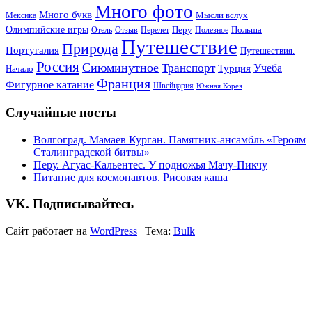
Много фото
Много букв
Мысли вслух
Мексика
Олимпийские игры
Отель
Перелет
Перу
Польша
Отзыв
Полезное
Путешествие
Природа
Португалия
Путешествия.
Россия
Сиюминутное
Транспорт
Учеба
Турция
Начало
Франция
Фигурное катание
Швейцария
Южная Корея
Случайные посты
Волгоград. Мамаев Курган. Памятник-ансамбль «Героям
Сталинградской битвы»
Перу. Агуас-Кальентес. У подножья Мачу-Пикчу
Питание для космонавтов. Рисовая каша
VK. Подписывайтесь
Сайт работает на
WordPress
|
Тема:
Bulk