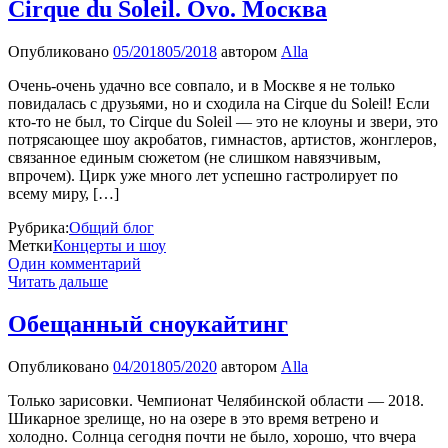
Cirque du Soleil. Ovo. Москва
Опубликовано
05/2018
05/2018
автором
Alla
Очень-очень удачно все совпало, и в Москве я не только
повидалась с друзьями, но и сходила на Cirque du Soleil! Если
кто-то не был, то Cirque du Soleil — это не клоуны и звери, это
потрясающее шоу акробатов, гимнастов, артистов, жонглеров,
связанное единым сюжетом (не слишком навязчивым,
впрочем). Цирк уже много лет успешно гастролирует по
всему миру, […]
Рубрика:
Общий блог
Метки
Концерты и шоу
Один комментарий
Читать дальше
Обещанный сноукайтинг
Опубликовано
04/2018
05/2020
автором
Alla
Только зарисовки. Чемпионат Челябинской области — 2018.
Шикарное зрелище, но на озере в это время ветрено и
холодно. Солнца сегодня почти не было, хорошо, что вчера