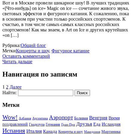
Вот и в Москве провели шикарное шоу! В лучших традициях
«[Что-нибудь] on ice» Magic on ice — сочетание живого звука,
световых эффектов и фигурного катания. К сожалению, пока
в основном при участии только российских спортсменов. К
счастью, в том числе самых-самых классных российских
спортсменов! Как мы знаем, в Art on Ice и других крутейших
«on […]
Рубрика:
Общий блог
Метки
Концерты и шоу
,
Фигурное катание
Оставить комментарий
Читать дальше
Навигация по записям
1
2
Далее
Найти:
Метки
Wow!
Аэропорт
Венгрия
Боливия
Время
Албания
Аргентина
Друзья
Еда
Исландия
поздравлений
Гваделупа
Германия
Гран-При
Испания
Италия
Канада
Мартиника
Концерты и шоу
Македония