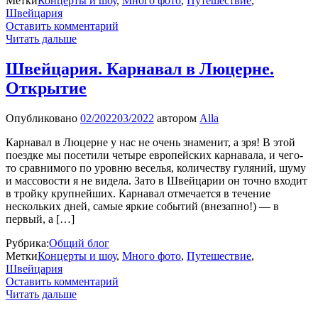
Метки
Концерты и шоу
,
Много фото
,
Путешествие
,
Швейцария
Оставить комментарий
Читать дальше
Швейцария. Карнавал в Люцерне.
Открытие
Опубликовано
02/2022
03/2022
автором
Alla
Карнавал в Люцерне у нас не очень знаменит, а зря! В этой
поездке мы посетили четыре европейских карнавала, и чего-
то сравнимого по уровню веселья, количеству гуляний, шуму
и массовости я не видела. Зато в Швейцарии он точно входит
в тройку крупнейших. Карнавал отмечается в течение
нескольких дней, самые яркие событий (внезапно!) — в
первый, а […]
Рубрика:
Общий блог
Метки
Концерты и шоу
,
Много фото
,
Путешествие
,
Швейцария
Оставить комментарий
Читать дальше