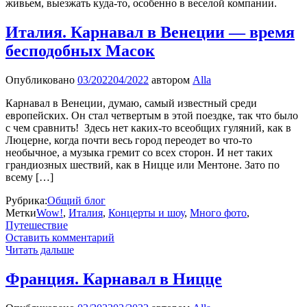
живьем, выезжать куда-то, особенно в веселой компании.
Италия. Карнавал в Венеции — время
бесподобных Масок
Опубликовано
03/2022
04/2022
автором
Alla
Карнавал в Венеции, думаю, самый известный среди
европейских. Он стал четвертым в этой поездке, так что было
с чем сравнить! Здесь нет каких-то всеобщих гуляний, как в
Люцерне, когда почти весь город переодет во что-то
необычное, а музыка гремит со всех сторон. И нет таких
грандиозных шествий, как в Ницце или Ментоне. Зато по
всему […]
Рубрика:
Общий блог
Метки
Wow!
,
Италия
,
Концерты и шоу
,
Много фото
,
Путешествие
Оставить комментарий
Читать дальше
Франция. Карнавал в Ницце