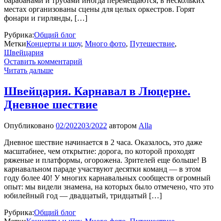
барабанами и трубами иногда перемещаются, в нескольких
местах организованы сцены для целых оркестров. Горят
фонари и гирлянды, […]
Рубрика:
Общий блог
Метки
Концерты и шоу
,
Много фото
,
Путешествие
,
Швейцария
Оставить комментарий
Читать дальше
Швейцария. Карнавал в Люцерне.
Дневное шествие
Опубликовано
02/2022
03/2022
автором
Alla
Дневное шествие начинается в 2 часа. Оказалось, это даже
масштабнее, чем открытие: дорога, по которой проходят
ряженые и платформы, огорожена. Зрителей еще больше! В
карнавальном параде участвуют десятки команд — в этом
году более 40! У многих карнавальных сообществ огромный
опыт: мы видели знамена, на которых было отмечено, что это
юбилейный год — двадцатый, тридцатый […]
Рубрика:
Общий блог