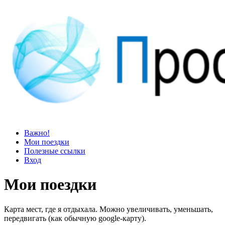
Просто блог
Мир удивительней, чем кажется
Важно!
Мои поездки
Полезные ссылки
Вход
Мои поездки
Карта мест, где я отдыхала. Можно увеличивать, уменьшать,
передвигать (как обычную google-карту).