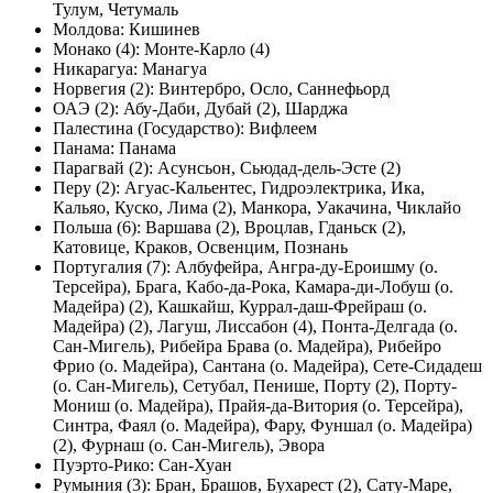
Тулум, Четумаль
Молдова: Кишинев
Монако (4): Монте-Карло (4)
Никарагуа: Манагуа
Норвегия (2): Винтербро, Осло, Саннефьорд
ОАЭ (2): Абу-Даби, Дубай (2), Шарджа
Палестина (Государство): Вифлеем
Панама: Панама
Парагвай (2): Асунсьон, Сьюдад-дель-Эсте (2)
Перу (2): Агуас-Кальентес, Гидроэлектрика, Ика,
Кальяо, Куско, Лима (2), Манкора, Уакачина, Чиклайо
Польша (6): Варшава (2), Вроцлав, Гданьск (2),
Катовице, Краков, Освенцим, Познань
Португалия (7): Албуфейра, Ангра-ду-Ероишму (о.
Терсейра), Брага, Кабо-да-Рока, Камара-ди-Лобуш (о.
Мадейра) (2), Кашкайш, Куррал-даш-Фрейраш (о.
Мадейра) (2), Лагуш, Лиссабон (4), Понта-Делгада (о.
Сан-Мигель), Рибейра Брава (о. Мадейра), Рибейро
Фрио (о. Мадейра), Сантана (о. Мадейра), Сете-Сидадеш
(о. Сан-Мигель), Сетубал, Пенише, Порту (2), Порту-
Мониш (о. Мадейра), Прайя-да-Витория (о. Терсейра),
Синтра, Фаял (о. Мадейра), Фару, Фуншал (о. Мадейра)
(2), Фурнаш (о. Сан-Мигель), Эвора
Пуэрто-Рико: Сан-Хуан
Румыния (3): Бран, Брашов, Бухарест (2), Сату-Маре,