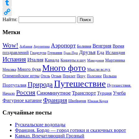
Email
Tumblr
Найти:
Copy
Link
Метки
Wow!
Аэропорт
Венгрия
Боливия
Время
Албания
Аргентина
Друзья
Еда
Исландия
поздравлений
Гваделупа
Германия
Гран-При
Испания
Италия
Канада
Мартиника
Концерты и шоу
Македония
Много фото
Много букв
Мысли вслух
Мексика
Олимпийские игры
Отель
Перелет
Перу
Польша
Отзыв
Полезное
Путешествие
Природа
Португалия
Путешествия.
Россия
Сиюминутное
Транспорт
Учеба
Турция
Начало
Франция
Фигурное катание
Швейцария
Южная Корея
Случайные посты
Рускеальские водопады
Франция. Бордо — город готики и сказочных ворот
Кавказ. Впечатляющий Грозный