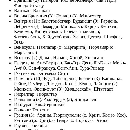
Бразилия (2): Нитерой, Рио-де-Жанейро, Сан-Паулу,
Фос-до-Игуасу
Ватикан: Ватикан
Великобритания (3): Лондон (3), Манчестер
Венгрия (11): Балатонбоглар, Будапешт (9), Гардонь,
Дебрецен (4), Замарди, Мишкольц, Карцаг, Кестхей,
Кечкемет, Кишуйсалаш, Терексентмиклош,
Фюзешабонь, Хайдусобосло, Хевиз, Цеглед, Шиофок,
Эгер
Венесуэла: Пампатар (о. Маргарита), Порламар (о.
Маргарита)
Вьетнам (2): Далат, Нячанг, Ханой, Хошимин
Гваделупа: Анс-Бертран, Бас-Тер, Десе, Ле-Гозье, Морн-
А-л’О, Сен-Франсуа, Сент-Анн, Тура-Ривьер
Гватемала: Гватемала-Сити
Германия (10): Бад-Либенцелль, Берлин (3), Вайль-на-
Рейне, Гамбург, Дрезден, Кальв, Кельн, Лейпциг (2),
Мюнхен, Франкфурт (3), Хильдесхайм, Штутгарт
Гибралтар: Гибралтар
Голландия (3): Амстердам (2), Эйндховен
Гондурас: Эль-Иеронимо
Гонконг: Гонконг
Греция (3): Афины, Георгиуполис (о. Крит), Кос (о. Кос),
Ретимно (о. Крит), о. Гидра, о. Порос, о. Эгина
Грузия: Тбилиси