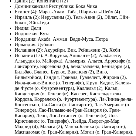
Дания (2): Копенгаген (2)
Доминиканская Республика: Бока-Чика
Египет (4): Марса-Алам, Таба, Шарм-эль-Шейх (4)
Израиль (2): Иерусалим (2), Тель-Авив (2), Эйлат, Эйн-
Бокек, Эйн-Геди
Индия: Дели
Индонезия: Кута
Иордания: Акаба, Амман, Вади-Муса, Петра
Ирландия: Дублин
Исландия (2): Акурейри, Вик, Рейкьявик (2), Хебн
Испания (17): А-Корунья, Аликанте (2), Альбасете,
Алькудия (о. Майорка), Альмерия, Альтея, Арресифе (о.
Лансароте), Барселона (6), Бенальмадена, Бенидорм (2),
Бильбао, Бланес, Бургос, Валенсия (2), Виго,
Вильяхойоса, Гандия, Гранада, Гуаделест, Жирона (2),
Икод-де-лос-Винос (о. Тенерифе), Ирун, Кадис, Калета-
де-Фусте (о. Фуэртевентура), Каллелья (2), Кальп,
Канделария (о. Тенерифе), Касерес, Кастельдефельс,
Кордова, Корралехо (о. Фуэртевентура), Ла-Линеа-де-ла-
Консепсьон, Ла-Санта (о. Лансароте), Лас-Америкас (о.
Тенерифе), Лас-Пальмас-де-Гран-Канария (о. Гран-
Канария), Леон, Лос-Гигантес (о. Тенерифе), Лос-
Кристианос (о. Тенерифе), Льейда, Льорет-де-Мар,
Мадрид (4), Малага (2), Манча-Бланка (о. Лансароте),
Маспаломас (о. Гран-Канария), Моган (о. Гран-Канария),