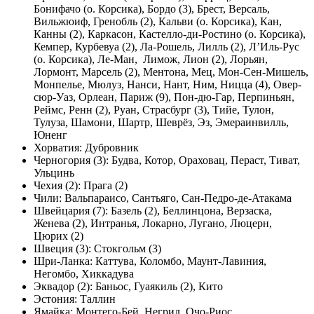
Бонифачо (о. Корсика), Бордо (3), Брест, Версаль,
Вильжюиф, Гренобль (2), Кальви (о. Корсика), Кан,
Канны (2), Каркасон, Кастелло-ди-Ростино (о. Корсика),
Кемпер, Курбевуа (2), Ла-Рошель, Лилль (2), Л’Иль-Рус
(о. Корсика), Ле-Ман, Лимож, Лион (2), Лорьян,
Лормонт, Марсель (2), Ментона, Мец, Мон-Сен-Мишель,
Монпелье, Мюлуз, Нанси, Нант, Ним, Ницца (4), Овер-
сюр-Уаз, Орлеан, Париж (9), Пон-дю-Гар, Перпиньян,
Реймс, Ренн (2), Руан, Страсбург (3), Тийе, Тулон,
Тулуза, Шамони, Шартр, Шеврёз, Эз, Эмераинвилль,
Юненг
Хорватия: Дубровник
Черногория (3): Будва, Котор, Ораховац, Пераст, Тиват,
Ульцинь
Чехия (2): Прага (2)
Чили: Вальпараисо, Сантьяго, Сан-Педро-де-Атакама
Швейцария (7): Базель (2), Беллинцона, Верзаска,
Женева (2), Интранья, Локарно, Лугано, Люцерн,
Цюрих (2)
Швеция (3): Стокгольм (3)
Шри-Ланка: Каттува, Коломбо, Маунт-Лавиния,
Негомбо, Хиккадува
Эквадор (2): Баньос, Гуаякиль (2), Кито
Эстония: Таллин
Ямайка: Монтего-Бей, Негрил, Очо-Риос