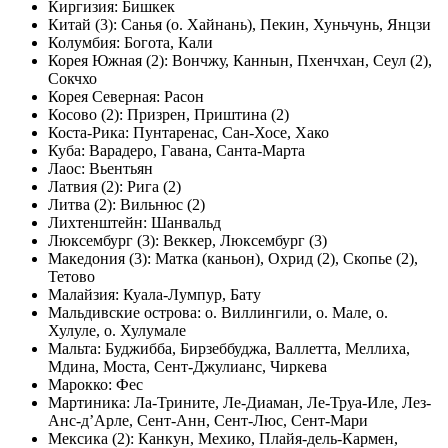
Киргизия: Бишкек
Китай (3): Санья (о. Хайнань), Пекин, Хуньчунь, Янцзи
Колумбия: Богота, Кали
Корея Южная (2): Вончжу, Каннын, Пхенчхан, Сеул (2),
Сокчхо
Корея Северная: Расон
Косово (2): Призрен, Приштина (2)
Коста-Рика: Пунтаренас, Сан-Хосе, Хако
Куба: Варадеро, Гавана, Санта-Марта
Лаос: Вьентьян
Латвия (2): Рига (2)
Литва (2): Вильнюс (2)
Лихтенштейн: Шанвальд
Люксембург (3): Веккер, Люксембург (3)
Македония (3): Матка (каньон), Охрид (2), Скопье (2),
Тетово
Малайзия: Куала-Лумпур, Бату
Мальдивские острова: о. Виллингили, о. Мале, о.
Хулуле, о. Хулумале
Мальта: Буджибба, Бирзеббуджа, Валлетта, Меллиха,
Мдина, Моста, Сент-Джулианс, Чиркева
Марокко: Фес
Мартиника: Ла-Трините, Ле-Диаман, Ле-Труа-Иле, Лез-
Анс-д’Арле, Сент-Анн, Сент-Люс, Сент-Мари
Мексика (2): Канкун, Мехико, Плайя-дель-Кармен,