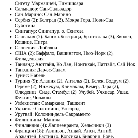
Сигету-Мармацией, Тимишоара
Сальвадор: Сан-Сальвадор
Сан-Марино: Сан-Марино
Сербия (2): Белград (2), Мокра Гора, Нови-Сад,
Суботица
Сингапур: Сингапур, о. Сентоза
Словакия (5): Банска-Быстрица, Братислава (3), Зволен,
Кошице, Нитра
Словения: Любляна
США (2): Баффало, Вашингтон, Нью-Йорк (2),
Филадельфия
Таиланд: Аюттайя, Ко Лан, Нонгкхай, Паттайя, Сай Йок
Танзания: Дар-эс-Салам
Тунис: Набель
Турция (9): Алания (2), Анталья (2), Белек, Бодрум (2),
Гёреме (2), Инжекум, Каймаклы, Кемер, Лара (2),
Олюдениз, Сиде, Стамбул (2), Улубей, Учхисар, Ушак,
Фетхие, Чолаклы
Узбекистан: Самарканд, Ташкент
Украина: Солотвино, Ужгород
Уругвай: Колония-дель-Сакраменто
Филиппины: Манила
Финляндия (4): Лаппеэнранта, Хельсинки (3)
Франция (18): Авиньон, Андай, Анси, Антиб,
Аржантёй, Бастия (о. Корсика), Биарриц, Бове,