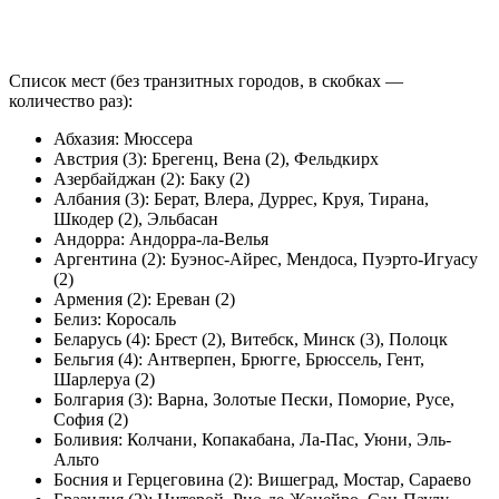
Список мест (без транзитных городов, в скобках —
количество раз):
Абхазия: Мюссера
Австрия (3): Брегенц, Вена (2), Фельдкирх
Азербайджан (2): Баку (2)
Албания (3): Берат, Влера, Дуррес, Круя, Тирана,
Шкодер (2), Эльбасан
Андорра: Андорра-ла-Велья
Аргентина (2): Буэнос-Айрес, Мендоса, Пуэрто-Игуасу
(2)
Армения (2): Ереван (2)
Белиз: Коросаль
Беларусь (4): Брест (2), Витебск, Минск (3), Полоцк
Бельгия (4): Антверпен, Брюгге, Брюссель, Гент,
Шарлеруа (2)
Болгария (3): Варна, Золотые Пески, Поморие, Русе,
София (2)
Боливия: Колчани, Копакабана, Ла-Пас, Уюни, Эль-
Альто
Босния и Герцеговина (2): Вишеград, Мостар, Сараево