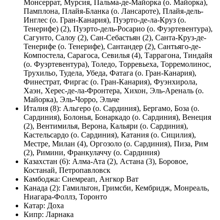
Монсеррат, Мурсия, Пальма-де-Майорка (о. Майорка),
Памплона, Плайя-Бланка (о. Лансароте), Плайя-дель-
Инглес (о. Гран-Канария), Пуэрто-де-ла-Круз (о.
Тенерифе) (2), Пуэрто-дель-Росарио (о. Фуэртевентура),
Сагунто, Салоу (2), Сан-Себастьян (2), Санта-Круз-де-
Тенерифе (о. Тенерифе), Сантандер (2), Сантьяго-де-
Компостела, Сарагоса, Севилья (4), Таррагона, Тиндайя
(о. Фуэртевентура), Толедо, Торревьеха, Торремолинос,
Трухильо, Тудела, Убеда, Фатага (о. Гран-Канария),
Финестрат, Фиргас (о. Гран-Канария), Фуэнхирола,
Хаэн, Херес-де-ла-Фронтера, Хихон, Эль-Ареналь (о.
Майорка), Эль-Чорро, Эльче
Италия (8): Альгеро (о. Сардиния), Бергамо, Боза (о.
Сардиния), Болонья, Бонаркадо (о. Сардиния), Венеция
(2), Вентимилья, Верона, Кальяри (о. Сардиния),
Кастельсардо (о. Сардиния), Катания (о. Сицилия),
Местре, Милан (4), Оргозоло (о. Сардиния), Пиза, Рим
(2), Римини, Франкулаччу (о. Сардиния)
Казахстан (6): Алма-Ата (2), Астана (3), Боровое,
Костанай, Петропавловск
Камбоджа: Сиемреап, Ангкор Ват
Канада (2): Гамильтон, Гримсби, Кембридж, Монреаль,
Ниагара-Фоллз, Торонто
Катар: Доха
Кипр: Ларнака