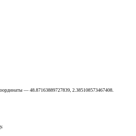
координаты — 48.87163889727839, 2.385108573467408.
у.