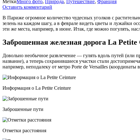
Метки
Много фото
,
Природа
,
Путешествие
,
Франция
Оставить комментарий
В Париже огромное количество чудесных уголков с растительно
зелень на каждом шагу, а в феврале видеть цветы и лужайки ос
эти же места, например, в июне. Итак, где можно погулять, на
Заброшенная железная дорога La Petite 
Довольно необычное развлечение — гулять вдоль путей (или пр
название), а теперь сохранившиеся участки стали достопримеч
например, неподалеку от метро Porte de Versailles (координат
Информация о La Petite Ceinture
Заброшенные пути
Отметки расстояния