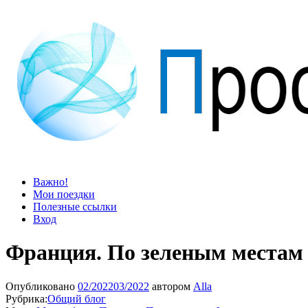
Просто блог
Мир удивительней, чем кажется
Важно!
Мои поездки
Полезные ссылки
Вход
Франция. По зеленым местам
Опубликовано
02/2022
03/2022
автором
Alla
Рубрика:
Общий блог