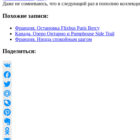
Даже не сомневаюсь, что в следующий раз я пополню коллекц
Похожие записи:
Франция. Остановка Flixbus Paris Bercy
Канада. Озеро Онтарио и Pumphouse Side Trail
Франция. Ницца спокойным шагом
Поделиться:
VK
Facebook
Twitter
Mail.Ru
LiveJournal
Pinterest
Evernote