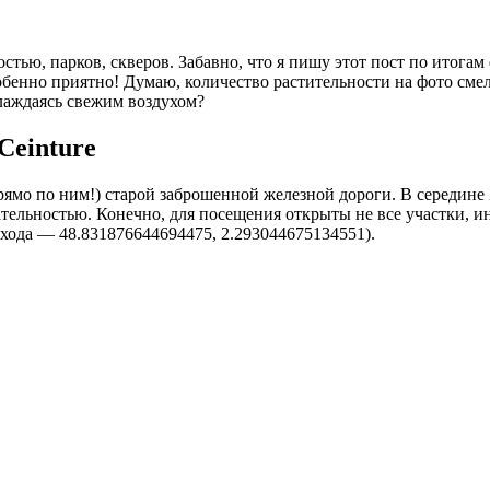
стью, парков, скверов. Забавно, что я пишу этот пост по итога
обенно приятно! Думаю, количество растительности на фото смел
слаждаясь свежим воздухом?
Ceinture
ямо по ним!) старой заброшенной железной дороги. В середине X
ательностью. Конечно, для посещения открыты не все участки, и
ы входа — 48.831876644694475, 2.293044675134551).