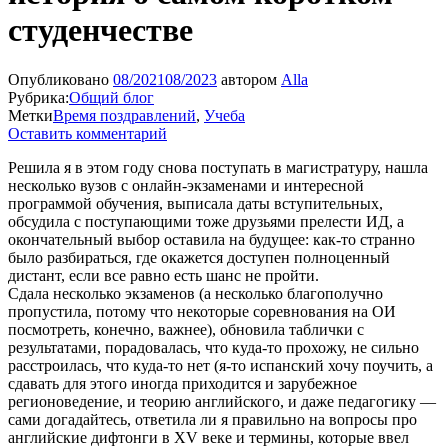
студенчестве
Опубликовано
08/2021
08/2023
автором
Alla
Рубрика:
Общий блог
Метки
Время поздравлений
,
Учеба
Оставить комментарий
Решила я в этом году снова поступать в магистратуру, нашла
несколько вузов с онлайн-экзаменами и интересной
программой обучения, выписала даты вступительных,
обсудила с поступающими тоже друзьями прелести ИД, а
окончательный выбор оставила на будущее: как-то странно
было разбираться, где окажется доступен полноценный
дистант, если все равно есть шанс не пройти.
Сдала несколько экзаменов (а несколько благополучно
пропустила, потому что некоторые соревнования на ОИ
посмотреть, конечно, важнее), обновила таблички с
результатами, порадовалась, что куда-то прохожу, не сильно
расстроилась, что куда-то нет (я-то испанский хочу поучить, а
сдавать для этого иногда приходится и зарубежное
регионоведение, и теорию английского, и даже педагогику —
сами догадайтесь, ответила ли я правильно на вопросы про
английские дифтонги в XV веке и термины, которые ввел