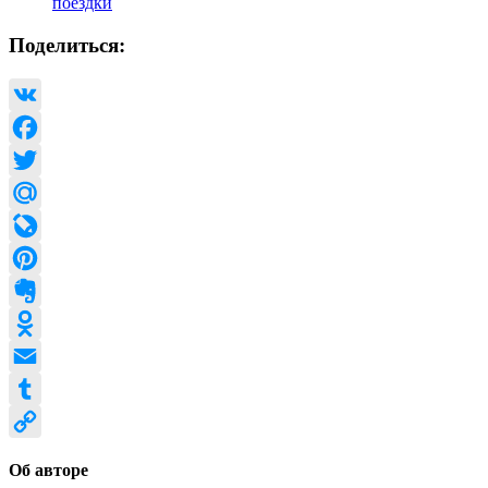
поездки
Поделиться:
VK
Facebook
Twitter
Mail.Ru
LiveJournal
Pinterest
Evernote
Odnoklassniki
Email
Tumblr
Copy
Об авторе
Link