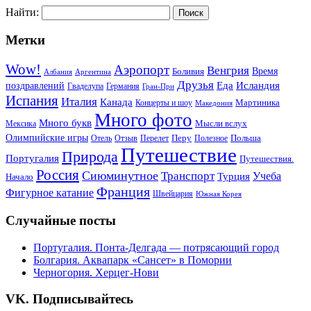
Найти:
Метки
Wow!
Аэропорт
Венгрия
Боливия
Время
Албания
Аргентина
Друзья
Еда
Исландия
поздравлений
Гваделупа
Германия
Гран-При
Испания
Италия
Канада
Мартиника
Концерты и шоу
Македония
Много фото
Много букв
Мысли вслух
Мексика
Олимпийские игры
Отель
Перелет
Перу
Польша
Отзыв
Полезное
Путешествие
Природа
Португалия
Путешествия.
Россия
Сиюминутное
Транспорт
Учеба
Турция
Начало
Франция
Фигурное катание
Швейцария
Южная Корея
Случайные посты
Португалия. Понта-Делгада — потрясающий город
Болгария. Аквапарк «Сансет» в Помории
Черногория. Херцег-Нови
VK. Подписывайтесь