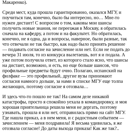
Макаренко).
Среди мест, куда прошла гарантированно, оказался МГУ, и
поучиться там, конечно, было бы интересно, но… Мне-то
нужен дистант! С вопросом о том, каковы мои шансы
получить новые знания, не переезжая в Москву, я обратилась
сначала на кафедру, а потом и на факультет. Но обратилась,
конечно, не я одна, да и вопросы, наверное, были разные, так
что отвечали не так быстро, как надо было принять решение
— подавать согласие на зачисление или нет. Если не подать до
вечера 31 июля, то из конкурса вылетаешь, вот я и подала. А
уже потом получила ответ, из которого стало ясно, что шансы
на дистант, возможно, и есть, но еще больше шансов, что
профильные предметы будут очно. Полагаю, испанский на
филфаке — это профильный, другие вузы принимают
согласия намного дольше, за нами в списке МГУ еще толпа
желающих, поэтому согласие я отозвала…
И здесь что-то пошло не так! На самом деле никакой
катастрофы, просто я спокойно уехала в командировку, и моя
хорошая приятельница решила меня не дергать, поэтому
узнавать, прошла я или нет, отправилась прямо на сайт МГУ.
Где нашла приказ, а в нем меня, и с радостным событием —
зачислением — меня поздравила! Я весьма удивилась, я же
отозвала согласие! До даты выхода приказа! Как же так?..