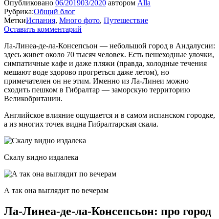
Опубликовано
06/2019
03/2020
автором
Alla
Рубрика:
Общий блог
Метки
Испания
,
Много фото
,
Путешествие
Оставить комментарий
Ла-Линеа-де-ла-Консепсьон — небольшой город в Андалусии:
здесь живет около 70 тысяч человек. Есть пешеходные улочки,
симпатичные кафе и даже пляжи (правда, холодные течения
мешают воде здорово прогреться даже летом), но
примечателен он не этим. Именно из Ла-Линеи можно
сходить пешком в Гибралтар — заморскую территорию
Великобритании.
Английское влияние ощущается и в самом испанском городке,
а из многих точек видна Гибралтарская скала.
Скалу видно издалека
А так она выглядит по вечерам
Ла-Линеа-де-ла-Консепсьон: про город