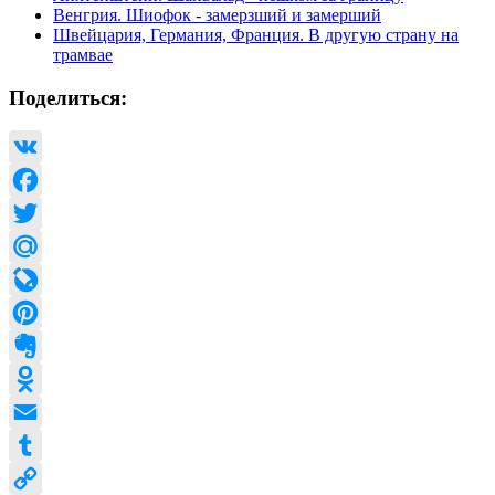
Венгрия. Шиофок - замерзший и замерший
Швейцария, Германия, Франция. В другую страну на
трамвае
Поделиться:
VK
Facebook
Twitter
Mail.Ru
LiveJournal
Pinterest
Evernote
Odnoklassniki
Email
Tumblr