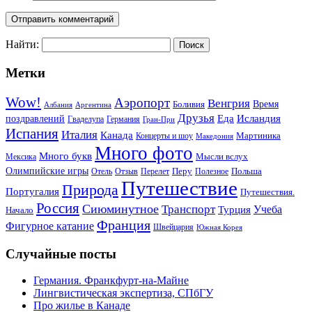
Найти:
Метки
Wow!
Аэропорт
Венгрия
Боливия
Время
Албания
Аргентина
Друзья
Еда
Исландия
поздравлений
Гваделупа
Германия
Гран-При
Испания
Италия
Канада
Мартиника
Концерты и шоу
Македония
Много фото
Много букв
Мысли вслух
Мексика
Олимпийские игры
Отель
Перелет
Перу
Польша
Отзыв
Полезное
Путешествие
Природа
Португалия
Путешествия.
Россия
Сиюминутное
Транспорт
Учеба
Турция
Начало
Франция
Фигурное катание
Швейцария
Южная Корея
Случайные посты
Германия. Франкфурт-на-Майне
Лингвистическая экспертиза, СПбГУ
Про жилье в Канаде