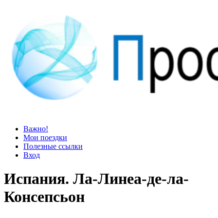
Просто блог
Мир удивительней, чем кажется
Важно!
Мои поездки
Полезные ссылки
Вход
Испания. Ла-Линеа-де-ла-
Консепсьон