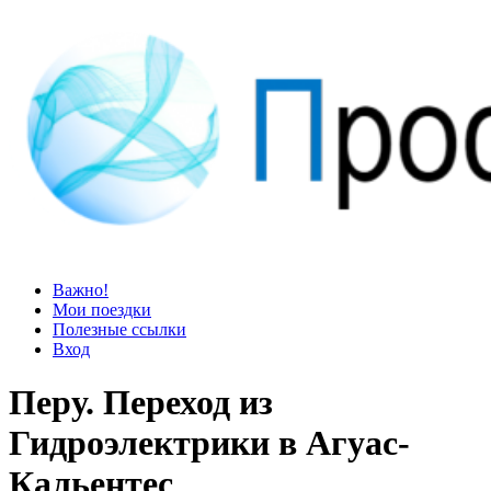
Просто блог
Мир удивительней, чем кажется
Важно!
Мои поездки
Полезные ссылки
Вход
Перу. Переход из
Гидроэлектрики в Агуас-
Кальентес