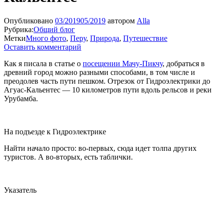
Опубликовано
03/2019
05/2019
автором
Alla
Рубрика:
Общий блог
Метки
Много фото
,
Перу
,
Природа
,
Путешествие
Оставить комментарий
Как я писала в статье о
посещении Мачу-Пикчу
, добраться в
древний город можно разными способами, в том числе и
преодолев часть пути пешком. Отрезок от Гидроэлектрики до
Агуас-Кальентес — 10 километров пути вдоль рельсов и реки
Урубамба.
На подъезде к Гидроэлектрике
Найти начало просто: во-первых, сюда идет толпа других
туристов. А во-вторых, есть таблички.
Указатель