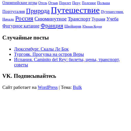
Олимпийские игры
Отель
Перелет
Перу
Польша
Отзыв
Полезное
Путешествие
Природа
Португалия
Путешествия.
Россия
Сиюминутное
Транспорт
Учеба
Турция
Начало
Франция
Фигурное катание
Швейцария
Южная Корея
Случайные посты
Люксембург. Скалы Ле Бок
Тургояк. Прогулка на остров Веры
Испания. Caminito del Rey: билеты, цены, транспорт,
советы
VK. Подписывайтесь
Сайт работает на
WordPress
|
Тема:
Bulk