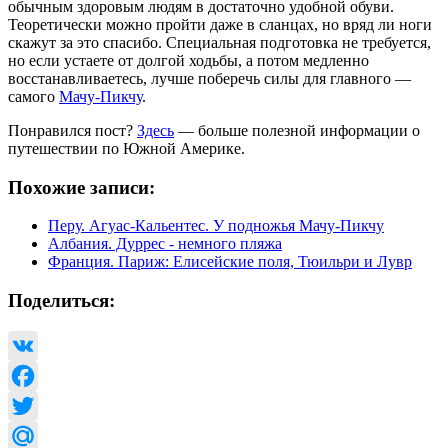
обычным здоровым людям в достаточно удобной обуви.
Теоретически можно пройти даже в сланцах, но вряд ли ноги
скажут за это спасибо. Специальная подготовка не требуется,
но если устаете от долгой ходьбы, а потом медленно
восстанавливаетесь, лучше поберечь силы для главного —
самого
Мачу-Пикчу
.
Понравился пост?
Здесь
— больше полезной информации о
путешествии по Южной Америке.
Похожие записи:
Перу. Агуас-Кальентес. У подножья Мачу-Пикчу
Албания. Дуррес - немного пляжа
Франция. Париж: Елисейские поля, Тюильри и Лувр
Поделиться:
VK
Facebook
Twitter