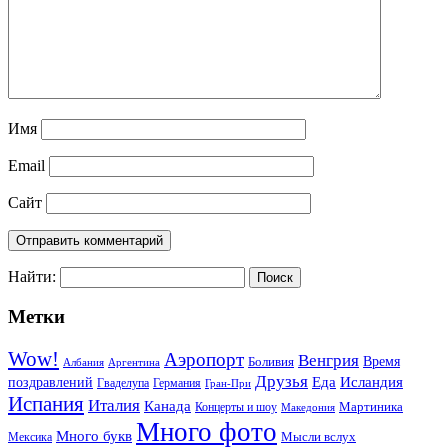
Имя
Email
Сайт
Найти:
Метки
Wow!
Аэропорт
Венгрия
Боливия
Время
Албания
Аргентина
Друзья
Еда
Исландия
поздравлений
Гваделупа
Германия
Гран-При
Испания
Италия
Канада
Мартиника
Концерты и шоу
Македония
Много фото
Много букв
Мысли вслух
Мексика