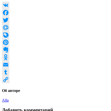
VK
Facebook
Twitter
Mail.Ru
LiveJournal
Pinterest
Evernote
Odnoklassniki
Email
Tumblr
Copy
Об авторе
Link
Alla
Добавить комментарий