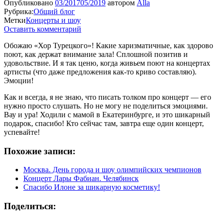
Опубликовано
03/2017
05/2019
автором
Alla
Рубрика:
Общий блог
Метки
Концерты и шоу
Оставить комментарий
Обожаю «Хор Турецкого»! Какие харизматичные, как здорово
поют, как держат внимание зала! Сплошной позитив и
удовольствие. И я так ценю, когда живьем поют на концертах
артисты (что даже предложения как-то криво составляю).
Эмоции!
Как и всегда, я не знаю, что писать толком про концерт — его
нужно просто слушать. Но не могу не поделиться эмоциями.
Вау и ура! Ходили с мамой в Екатеринбурге, и это шикарный
подарок, спасибо! Кто сейчас там, завтра еще один концерт,
успевайте!
Похожие записи:
Москва. День города и шоу олимпийских чемпионов
Концерт Лары Фабиан. Челябинск
Спасибо Илоне за шикарную косметику!
Поделиться: