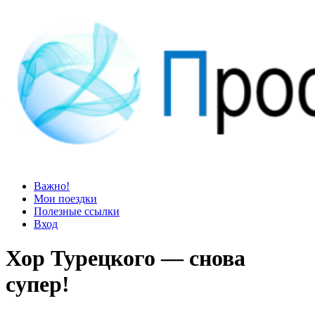
Просто блог
Мир удивительней, чем кажется
Важно!
Мои поездки
Полезные ссылки
Вход
Хор Турецкого — снова
супер!