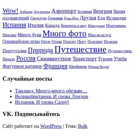
Wow!
Аэропорт
Венгрия
Боливия
Время
Албания
Аргентина
Друзья
Еда
Исландия
поздравлений
Гваделупа
Германия
Гран-При
Испания
Италия
Канада
Мартиника
Концерты и шоу
Македония
Много фото
Много букв
Мысли вслух
Мексика
Олимпийские игры
Отель
Перелет
Перу
Польша
Отзыв
Полезное
Путешествие
Природа
Португалия
Путешествия.
Россия
Сиюминутное
Транспорт
Учеба
Турция
Начало
Франция
Фигурное катание
Швейцария
Южная Корея
Случайные посты
Таиланд. Много-много обезьян…
Великобритания. И снова Лондон
Испания. И снова Салоу!
VK. Подписывайтесь
Сайт работает на
WordPress
|
Тема:
Bulk