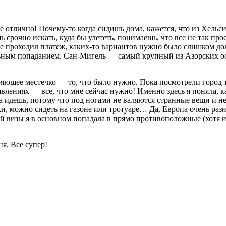
 отлично! Почему-то когда сидишь дома, кажется, что из Хельс
срочно искать, куда бы улететь, понимаешь, что все не так про
 не проходил платеж, каких-то вариантов нужно было слишком д
ьным попаданием. Сан-Мигель — самый крупный из Азорских ост
.
ющее местечко — то, что было нужно. Пока посмотрели город то
лениях — все, что мне сейчас нужно! Именно здесь я поняла, ка
да идешь, потому что под ногами не валяются странные вещи и 
ски, можно сидеть на газоне или тротуаре… Да, Европа очень раз
кой визы я в основном попадала в прямо противоположные (хотя
я. Все супер!