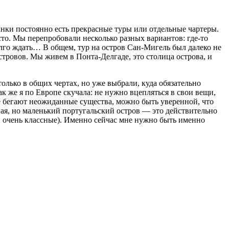
инки постоянно есть прекрасные туры или отдельные чартеры.
сто. Мы перепробовали несколько разных вариантов: где-то
олго ждать… В общем, тур на остров Сан-Мигель был далеко не
ровов. Мы живем в Понта-Делгаде, это столица острова, и
лько в общих чертах, но уже выбрали, куда обязательно
к же я по Европе скучала: не нужно вцепляться в свои вещи,
не бегают неожиданные существа, можно быть уверенной, что
ная, но маленький португальский остров — это действительно
 и очень классные). Именно сейчас мне нужно быть именно