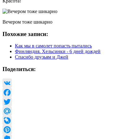
Красота!
Вечером тоже шикарно
Похожие записи:
Как мы в самолет попасть пытались
Финляндия. Хельсинки - 6 дней дождей
Спасибо друзьям и Джей
Поделиться:
VK
Facebook
Twitter
Mail.Ru
LiveJournal
Pinterest