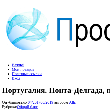
Просто блог
Мир удивительней, чем кажется
Важно!
Мои поездки
Полезные ссылки
Вход
Португалия. Понта-Делгада, 
Опубликовано
04/2017
05/2019
автором
Alla
Рубрика:
Общий блог