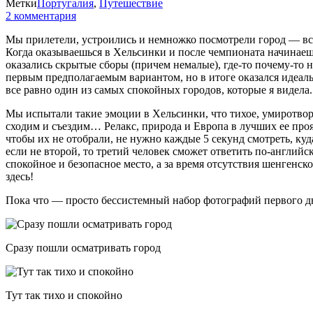
Метки
Португалия
,
Путешествие
2 комментария
Мы прилетели, устроились и немножко посмотрели город — все
Когда оказываешься в Хельсинки и после чемпионата начинаешь 
оказались скрытые сборы (причем немалые), где-то почему-то
первым предполагаемым вариантом, но в итоге оказался идеал
все равно один из самых спокойных городов, которые я видела
Мы испытали такие эмоции в Хельсинки, что тихое, умиротворя
сходим и съездим… Релакс, природа и Европа в лучших ее прояв
чтобы их не отобрали, не нужно каждые 5 секунд смотреть, ку
если не второй, то третий человек сможет ответить по-англий
спокойное и безопасное место, а за время отсутствия шенгенс
здесь!
Пока что — просто бессистемный набор фотографий первого дн
Сразу пошли осматривать город
Тут так тихо и спокойно