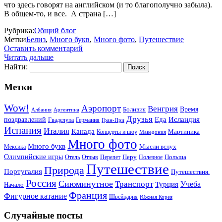
что здесь говорят на английском (и то благополучно забыла).
В общем-то, и все. А страна […]
Рубрика:
Общий блог
Метки
Белиз
,
Много букв
,
Много фото
,
Путешествие
Оставить комментарий
Читать дальше
Найти:
Метки
Wow!
Аэропорт
Венгрия
Боливия
Время
Албания
Аргентина
Друзья
Еда
Исландия
поздравлений
Гваделупа
Германия
Гран-При
Испания
Италия
Канада
Мартиника
Концерты и шоу
Македония
Много фото
Много букв
Мысли вслух
Мексика
Олимпийские игры
Отель
Перелет
Перу
Польша
Отзыв
Полезное
Путешествие
Природа
Португалия
Путешествия.
Россия
Сиюминутное
Транспорт
Учеба
Турция
Начало
Франция
Фигурное катание
Швейцария
Южная Корея
Случайные посты