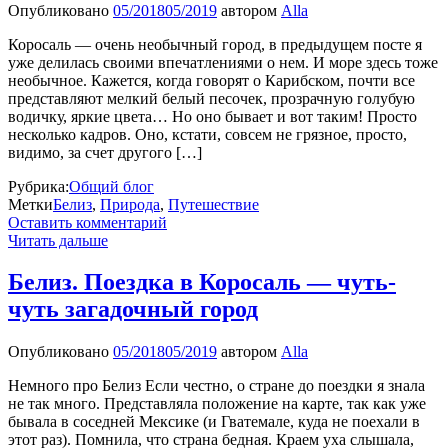
Опубликовано
05/2018
05/2019
автором
Alla
Коросаль — очень необычный город, в предыдущем посте я
уже делилась своими впечатлениями о нем. И море здесь тоже
необычное. Кажется, когда говорят о Карибском, почти все
представляют мелкий белый песочек, прозрачную голубую
водичку, яркие цвета… Но оно бывает и вот таким! Просто
несколько кадров. Оно, кстати, совсем не грязное, просто,
видимо, за счет другого […]
Рубрика:
Общий блог
Метки
Белиз
,
Природа
,
Путешествие
Оставить комментарий
Читать дальше
Белиз. Поездка в Коросаль — чуть-
чуть загадочный город
Опубликовано
05/2018
05/2019
автором
Alla
Немного про Белиз Если честно, о стране до поездки я знала
не так много. Представляла положение на карте, так как уже
бывала в соседней Мексике (и Гватемале, куда не поехали в
этот раз). Помнила, что страна бедная. Краем уха слышала,