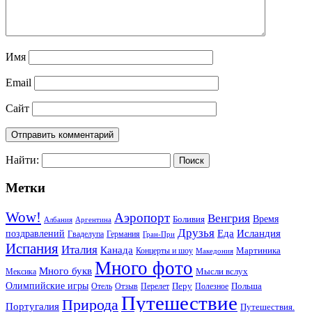
Имя
Email
Сайт
Найти:
Метки
Wow!
Аэропорт
Венгрия
Боливия
Время
Албания
Аргентина
Друзья
Еда
Исландия
поздравлений
Гваделупа
Германия
Гран-При
Испания
Италия
Канада
Мартиника
Концерты и шоу
Македония
Много фото
Много букв
Мысли вслух
Мексика
Олимпийские игры
Отель
Перелет
Перу
Польша
Отзыв
Полезное
Путешествие
Природа
Португалия
Путешествия.