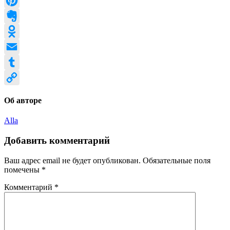
LiveJournal
Pinterest
Evernote
Odnoklassniki
Email
Tumblr
Copy
Об авторе
Link
Alla
Добавить комментарий
Ваш адрес email не будет опубликован.
Обязательные поля
помечены
*
Комментарий
*