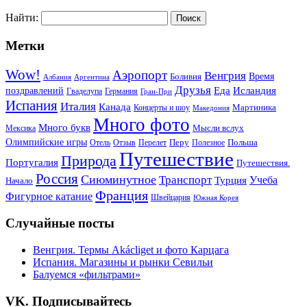
Найти:
Метки
Wow!
Аэропорт
Венгрия
Боливия
Время
Албания
Аргентина
Друзья
Еда
Исландия
поздравлений
Гваделупа
Германия
Гран-При
Испания
Италия
Канада
Мартиника
Концерты и шоу
Македония
Много фото
Много букв
Мысли вслух
Мексика
Олимпийские игры
Отель
Перелет
Перу
Польша
Отзыв
Полезное
Путешествие
Природа
Португалия
Путешествия.
Россия
Сиюминутное
Транспорт
Учеба
Турция
Начало
Франция
Фигурное катание
Швейцария
Южная Корея
Случайные посты
Венгрия. Термы Akácliget и фото Карцага
Испания. Магазины и рынки Севильи
Балуемся «фильтрами»
VK. Подписывайтесь