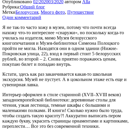
Опубликовано
02/2020
03/2020
автором
Alla
Рубрика:
Общий блог
Метки
Белоруссия
,
Много фото
,
Путешествие
Один комментарий
Я не так-то часто хожу в музеи, потому что почти всегда
нахожу что-то интереснее «снаружи», но поскольку когда-то
училась на издателя, мимо Музея белорусского
книгопечатания и Музея-библиотеки Симеона Полоцкого
пройти не могла. Находятся они в одном здании (Нижне-
Покровская улица, 22), вход в первый стоит 5 белорусских
рублей, во второй – 2. Снова приятно поражаюсь ценам,
покупаю билет и попадаю внутрь.
Кстати, здесь как раз заканчивается какая-то школьная
экскурсия. Музей не пустует. А в цокольном этаже есть еще и
сувенирная лавка.
Интерьер оформлен в стиле старинной (XVII–XVIII веков)
западноевропейской библиотеки: деревянные столы для
чтения, узкая лестница, темные шкафы с большими и
маленькими полками. И книги! Сколько нужно было труда,
чтобы создать такую красоту?! Аккуратно выписать пером
каждую букву, украсить страницы орнаментами и картинками,
переплести… Все это без современной техники.