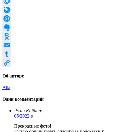
Twitter
Mail.Ru
LiveJournal
Pinterest
Evernote
Odnoklassniki
Email
Tumblr
Copy
Об авторе
Link
Alla
Один комментарий
Frau Knitting
:
05/2022 в
Прекрасные фото!
Куплю общий билет, спасибо за подсказку ))