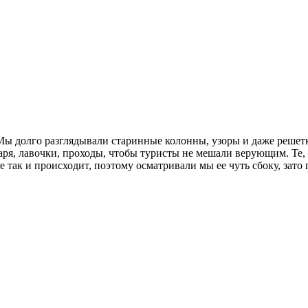
ы долго разглядывали старинные колонны, узоры и даже решетку.
ря, лавочки, проходы, чтобы туристы не мешали верующим. Те, к
ore так и происходит, поэтому осматривали мы ее чуть сбоку, за