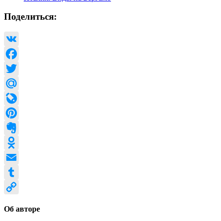
Поделиться:
VK
Facebook
Twitter
Mail.Ru
LiveJournal
Pinterest
Evernote
Odnoklassniki
Email
Tumblr
Copy
Об авторе
Link