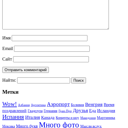
Имя
Email
Сайт
Найти:
Метки
Wow!
Аэропорт
Венгрия
Боливия
Время
Албания
Аргентина
Друзья
Еда
Исландия
поздравлений
Гваделупа
Германия
Гран-При
Испания
Италия
Канада
Мартиника
Концерты и шоу
Македония
Много фото
Много букв
Мысли вслух
Мексика