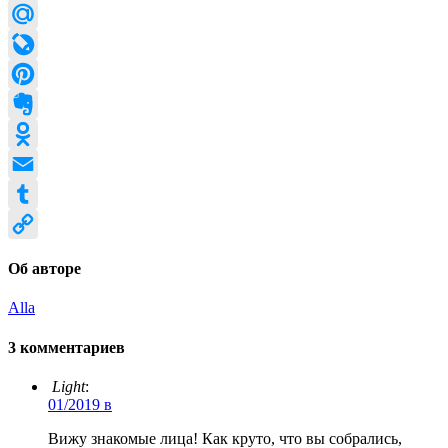
Twitter
Mail.Ru
LiveJournal
Pinterest
Evernote
Odnoklassniki
Email
Tumblr
Copy
Об авторе
Link
Alla
3 комментариев
Light
:
01/2019 в
Вижу знакомые лица! Как круто, что вы собрались,