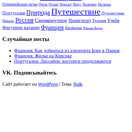
Олимпийские игры
Отель
Перелет
Перу
Польша
Отзыв
Полезное
Путешествие
Природа
Португалия
Путешествия.
Россия
Сиюминутное
Транспорт
Учеба
Турция
Начало
Франция
Фигурное катание
Швейцария
Южная Корея
Случайные посты
Франция. Как добраться из аэропорта Бове в Париж
Франция. Жилье на Корсике
Португалия. Лиссабон: восторги продолжаются
VK. Подписывайтесь
Сайт работает на
WordPress
|
Тема:
Bulk