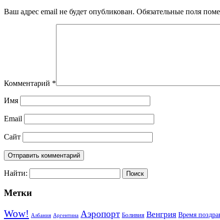
Ваш адрес email не будет опубликован.
Обязательные поля пом
Комментарий
*
Имя
Email
Сайт
Найти:
Метки
Wow!
Аэропорт
Венгрия
Боливия
Время поздра
Албания
Аргентина