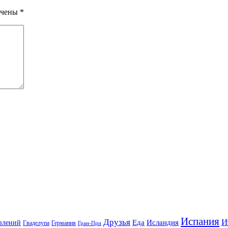
ечены
*
Испания
Друзья
И
Еда
Исландия
влений
Гваделупа
Германия
Гран-При