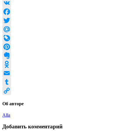
VK
Facebook
Twitter
Mail.Ru
LiveJournal
Pinterest
Evernote
Odnoklassniki
Email
Tumblr
Copy
Об авторе
Link
Alla
Добавить комментарий