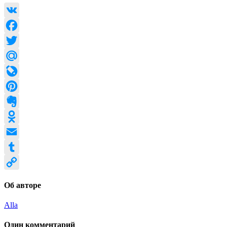
VK
Facebook
Twitter
Mail.Ru
LiveJournal
Pinterest
Evernote
Odnoklassniki
Email
Tumblr
Copy
Об авторе
Link
Alla
Один комментарий