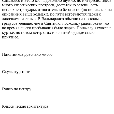
Chacabuco и Pedro Montt довольно шумно, но интересно: здесь
много классических построек, достаточно зелени, есть
неплохие тротуары, относительно безопасно (но не так, как на
описанных выше холмах!), по пути встречаются парки с
лавочками и тенью. В Вальпараисо обычно на несколько
градусов меньше, чем в Сантьяго, поскольку рядом океан, но
во время нашего пребывания было жарко. Поначалу я гуляла в
куртке, но потом ветер стих и в летней одежде стало
приятнее.
Памятников довольно много
Скульптур тоже
Гуляю по центру
Классическая архитектура