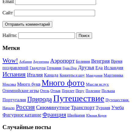
Email
Сайт
Найти:
Метки
Wow!
Аэропорт
Венгрия
Боливия
Время
Албания
Аргентина
Друзья
Еда
Исландия
поздравлений
Гваделупа
Германия
Гран-При
Испания
Италия
Канада
Мартиника
Концерты и шоу
Македония
Много фото
Много букв
Мысли вслух
Мексика
Олимпийские игры
Отель
Перелет
Перу
Польша
Отзыв
Полезное
Путешествие
Природа
Португалия
Путешествия.
Россия
Сиюминутное
Транспорт
Учеба
Турция
Начало
Франция
Фигурное катание
Швейцария
Южная Корея
Случайные посты