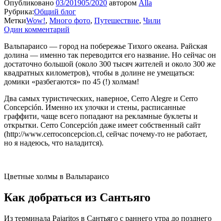
Опубликовано
03/2019
05/2020
автором
Alla
Рубрика:
Общий блог
Метки
Wow!
,
Много фото
,
Путешествие
,
Чили
Один комментарий
Вальпараисо — город на побережье Тихого океана. Райская
долина — именно так переводится его название. Но сейчас он
достаточно большой (около 300 тысяч жителей и около 300 же
квадратных километров), чтобы в долине не умещаться:
домики «разбегаются» по 45 (!) холмам!
Два самых туристических, наверное, Cerro Alegre и Cerro
Concepción. Именно их улочки и стены, расписанные
граффити, чаще всего попадают на рекламные буклеты и
открытки. Cerro Concepción даже имеет собственный сайт
(http://www.cerroconcepcion.cl, сейчас почему-то не работает,
но я надеюсь, что наладится).
Цветные холмы в Вальпараисо
Как добраться из Сантьяго
Из терминала Pajaritos в Сантьяго с раннего утра до позднего