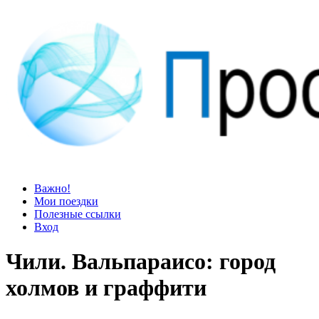
Просто блог
Мир удивительней, чем кажется
Важно!
Мои поездки
Полезные ссылки
Вход
Чили. Вальпараисо: город
холмов и граффити