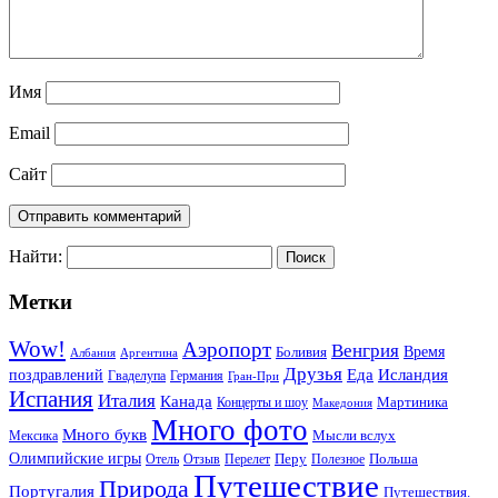
Имя
Email
Сайт
Найти:
Метки
Wow!
Аэропорт
Венгрия
Боливия
Время
Албания
Аргентина
Друзья
Еда
Исландия
поздравлений
Гваделупа
Германия
Гран-При
Испания
Италия
Канада
Мартиника
Концерты и шоу
Македония
Много фото
Много букв
Мысли вслух
Мексика
Олимпийские игры
Отель
Перелет
Перу
Польша
Отзыв
Полезное
Путешествие
Природа
Португалия
Путешествия.