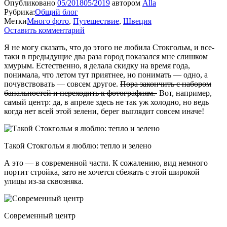
Опубликовано
05/2018
05/2019
автором
Alla
Рубрика:
Общий блог
Метки
Много фото
,
Путешествие
,
Швеция
Оставить комментарий
Я не могу сказать, что до этого не любила Стокгольм, и все-
таки в предыдущие два раза город показался мне слишком
хмурым. Естественно, я делала скидку на время года,
понимала, что летом тут приятнее, но понимать — одно, а
почувствовать — совсем другое.
Пора закончить с набором
банальностей и переходить к фотографиям.
Вот, например,
самый центр: да, в апреле здесь не так уж холодно, но ведь
когда нет всей этой зелени, берег выглядит совсем иначе!
Такой Стокгольм я люблю: тепло и зелено
А это — в современной части. К сожалению, вид немного
портит стройка, зато не хочется сбежать с этой широкой
улицы из-за сквозняка.
Современный центр