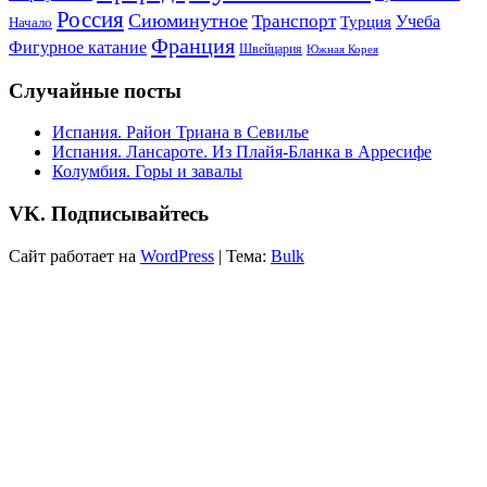
Россия
Сиюминутное
Транспорт
Учеба
Турция
Начало
Франция
Фигурное катание
Швейцария
Южная Корея
Случайные посты
Испания. Район Триана в Севилье
Испания. Лансароте. Из Плайя-Бланка в Арресифе
Колумбия. Горы и завалы
VK. Подписывайтесь
Сайт работает на
WordPress
|
Тема:
Bulk