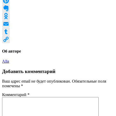
LiveJournal
Pinterest
Evernote
Odnoklassniki
Email
Tumblr
Copy
Об авторе
Link
Alla
Добавить комментарий
Ваш адрес email не будет опубликован.
Обязательные поля
помечены
*
Комментарий
*