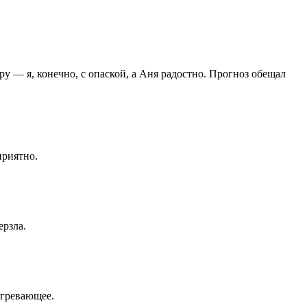
ру — я, конечно, с опаской, а Аня радостно. Прогноз обещал
приятно.
ерзла.
согревающее.