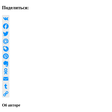
Поделиться:
VK
Facebook
Twitter
Mail.Ru
LiveJournal
Pinterest
Evernote
Odnoklassniki
Email
Tumblr
Copy
Об авторе
Link