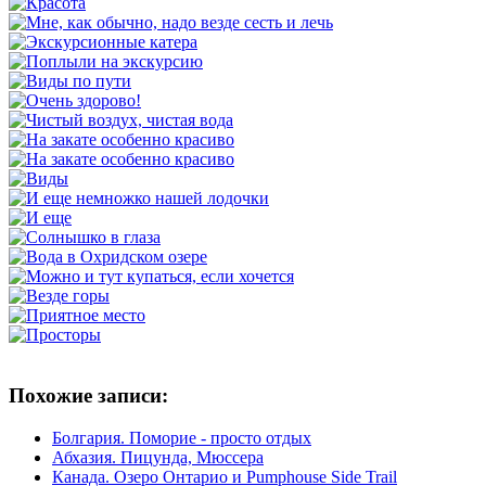
Похожие записи:
Болгария. Поморие - просто отдых
Абхазия. Пицунда, Мюссера
Канада. Озеро Онтарио и Pumphouse Side Trail