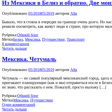
Из Мексики в Белиз и обратно. Две мо
Опубликовано
05/2018
05/2019
автором
Alla
Бывало, что я стояла в очередях на границе очень долго. Но н
решили посмотреть, как живут люди в стране, про которую ма
Рубрика:
Общий блог
Метки
Белиз
,
Мексика
,
Путешествие
,
Транспорт
8 комментариев
Читать дальше
Мексика. Четумаль
Опубликовано
05/2018
05/2019
автором
Alla
Четумаль — не самый популярный мексиканский город, здесь 
приезжают планирующие (как и мы) отправиться после в Белиз
не знаю, что рассказать о нем. Пожалуй, просто выложу […]
Рубрика:
Общий блог
Метки
Мексика
,
Путешествие
Один комментарий
Читать дальше