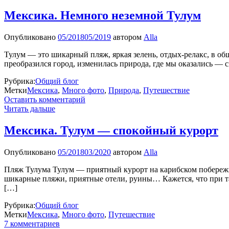
Мексика. Немного неземной Тулум
Опубликовано
05/2018
05/2019
автором
Alla
Тулум — это шикарный пляж, яркая зелень, отдых-релакс, в общ
преобразился город, изменилась природа, где мы оказались — 
Рубрика:
Общий блог
Метки
Мексика
,
Много фото
,
Природа
,
Путешествие
Оставить комментарий
Читать дальше
Мексика. Тулум — спокойный курорт
Опубликовано
05/2018
03/2020
автором
Alla
Пляж Тулума Тулум — приятный курорт на карибском побережье
шикарные пляжи, приятные отели, руины… Кажется, что при так
[…]
Рубрика:
Общий блог
Метки
Мексика
,
Много фото
,
Путешествие
7 комментариев