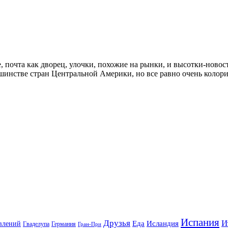
, почта как дворец, улочки, похожие на рынки, и высотки-новос
шинстве стран Центральной Америки, но все равно очень колоритн
Испания
Друзья
И
Еда
Исландия
влений
Гваделупа
Германия
Гран-При