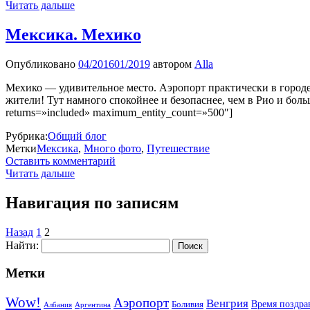
Читать дальше
Мексика. Мехико
Опубликовано
04/2016
01/2019
автором
Alla
Мехико — удивительное место. Аэропорт практически в городе
жители! Тут намного спокойнее и безопаснее, чем в Рио и боль
returns=»included» maximum_entity_count=»500″]
Рубрика:
Общий блог
Метки
Мексика
,
Много фото
,
Путешествие
Оставить комментарий
Читать дальше
Навигация по записям
Назад
1
2
Найти:
Метки
Wow!
Аэропорт
Венгрия
Боливия
Время поздра
Албания
Аргентина