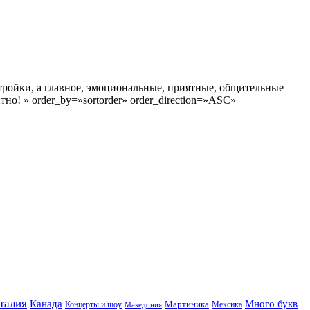
тройки, а главное, эмоциональные, приятные, общительные
о! » order_by=»sortorder» order_direction=»ASC»
талия
Канада
Много букв
Мартиника
Концерты и шоу
Македония
Мексика