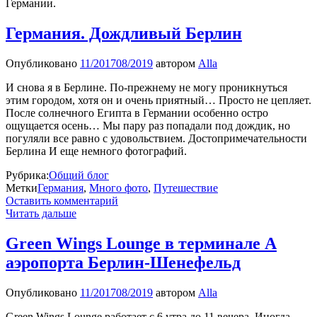
Германии.
Германия. Дождливый Берлин
Опубликовано
11/2017
08/2019
автором
Alla
И снова я в Берлине. По-прежнему не могу проникнуться
этим городом, хотя он и очень приятный… Просто не цепляет.
После солнечного Египта в Германии особенно остро
ощущается осень… Мы пару раз попадали под дождик, но
погуляли все равно с удовольствием. Достопримечательности
Берлина И еще немного фотографий.
Рубрика:
Общий блог
Метки
Германия
,
Много фото
,
Путешествие
Оставить комментарий
Читать дальше
Green Wings Lounge в терминале А
аэропорта Берлин-Шенефельд
Опубликовано
11/2017
08/2019
автором
Alla
Green Wings Lounge работает с 6 утра до 11 вечера. Иногда