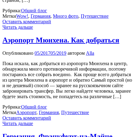
страной, […]
Рубрика:
Общий блог
Метки
Wow!
,
Германия
,
Много фото
,
Путешествие
Оставить комментарий
Читать дальше
Аэропорт Мюнхена. Как добраться
Опубликовано
05/2017
05/2019
автором
Alla
Пока искала, как добраться из аэропорта Мюнхена в центр,
обнаружила много противоречивой информации, поэтому
постараюсь все собрать воедино. Как проще всего добраться
из центра Мюнхена в аэропорт и обратно Самый простой (но
и не дешевый) способ — заранее на русскоязычном сайте
забронировать трансфер. Вы легко найдете человека, заранее
будете знать стоимость, не попадетесь на различные […]
Рубрика:
Общий блог
Метки
Аэропорт
,
Германия
,
Путешествие
Оставить комментарий
Читать дальше
Германия. Франкфурт-на-Майне