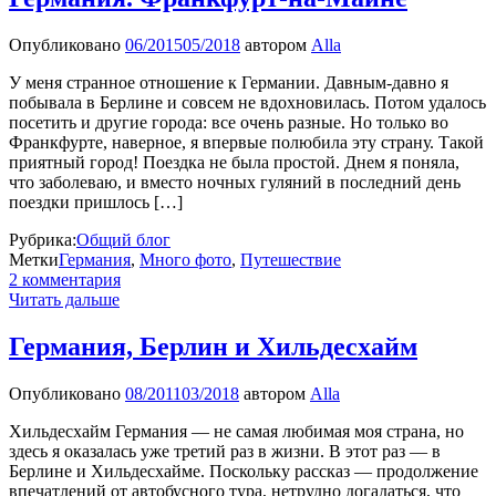
Опубликовано
06/2015
05/2018
автором
Alla
У меня странное отношение к Германии. Давным-давно я
побывала в Берлине и совсем не вдохновилась. Потом удалось
посетить и другие города: все очень разные. Но только во
Франкфурте, наверное, я впервые полюбила эту страну. Такой
приятный город! Поездка не была простой. Днем я поняла,
что заболеваю, и вместо ночных гуляний в последний день
поездки пришлось […]
Рубрика:
Общий блог
Метки
Германия
,
Много фото
,
Путешествие
2 комментария
Читать дальше
Германия, Берлин и Хильдесхайм
Опубликовано
08/2011
03/2018
автором
Alla
Хильдесхайм Германия — не самая любимая моя страна, но
здесь я оказалась уже третий раз в жизни. В этот раз — в
Берлине и Хильдесхайме. Поскольку рассказ — продолжение
впечатлений от автобусного тура, нетрудно догадаться, что