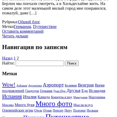
Берлин мы поехали смотреть, а в Хильдесхайме жить. На
самом деле этот маленький милый город мне понравился,
пожалуй, даже […]
Рубрика:
Общий блог
Метки
Германия
,
Путешествие
Оставить комментарий
Читать дальше
Навигация по записям
Назад
1
2
Найти:
Метки
Wow!
Аэропорт
Венгрия
Боливия
Время
Албания
Аргентина
Друзья
Еда
Исландия
поздравлений
Гваделупа
Германия
Гран-При
Испания
Италия
Канада
Мартиника
Концерты и шоу
Македония
Много фото
Много букв
Мысли вслух
Мексика
Олимпийские игры
Отель
Перелет
Перу
Польша
Отзыв
Полезное
Путешествие