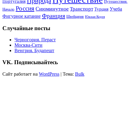
Природа
Португалия
Путешествия.
Россия
Сиюминутное
Транспорт
Учеба
Турция
Начало
Франция
Фигурное катание
Швейцария
Южная Корея
Случайные посты
Черногория. Пераст
Москва-Сити
Венгрия. Будапешт
VK. Подписывайтесь
Сайт работает на
WordPress
|
Тема:
Bulk