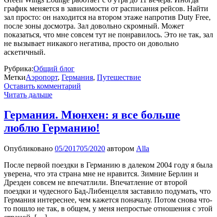
график меняется в зависимости от расписания рейсов. Найти
зал просто: он находится на втором этаже напротив Duty Free,
после зоны досмотра. Зал довольно скромный. Может
показаться, что мне совсем тут не понравилось. Это не так, зал
не вызывает никакого негатива, просто он довольно
аскетичный.
Рубрика:
Общий блог
Метки
Аэропорт
,
Германия
,
Путешествие
Оставить комментарий
Читать дальше
Германия. Мюнхен: я все больше
люблю Германию!
Опубликовано
05/2017
05/2020
автором
Alla
После первой поездки в Германию в далеком 2004 году я была
уверена, что эта страна мне не нравится. Зимние Берлин и
Дрезден совсем не впечатлили. Впечатление от второй
поездки и чудесного Бад-Либенцелля заставило подумать, что
Германия интереснее, чем кажется поначалу. Потом снова что-
то пошло не так, в общем, у меня непростые отношения с этой