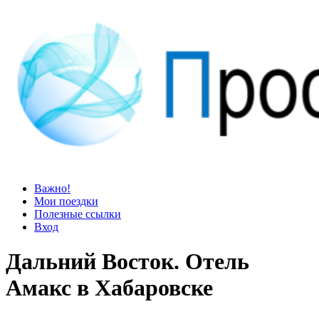
Просто блог
Мир удивительней, чем кажется
Важно!
Мои поездки
Полезные ссылки
Вход
Дальний Восток. Отель
Амакс в Хабаровске