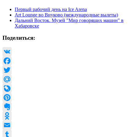
Первый рабочий день на Ice Arena
Art Lounge во Внуково (международные вылеты)
Дальний Восток. Музей "Мир говорящих машин" в
Хабаровске
Поделиться:
VK
Facebook
Twitter
Mail.Ru
LiveJournal
Pinterest
Evernote
Odnoklassniki
Email