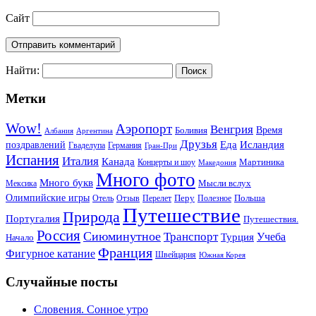
Сайт
Найти:
Метки
Wow!
Аэропорт
Венгрия
Боливия
Время
Албания
Аргентина
Друзья
Еда
Исландия
поздравлений
Гваделупа
Германия
Гран-При
Испания
Италия
Канада
Мартиника
Концерты и шоу
Македония
Много фото
Много букв
Мысли вслух
Мексика
Олимпийские игры
Отель
Перелет
Перу
Польша
Отзыв
Полезное
Путешествие
Природа
Португалия
Путешествия.
Россия
Сиюминутное
Транспорт
Учеба
Турция
Начало
Франция
Фигурное катание
Швейцария
Южная Корея
Случайные посты
Словения. Сонное утро