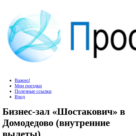
Просто блог
Мир удивительней, чем кажется
Важно!
Мои поездки
Полезные ссылки
Вход
Бизнес-зал «Шостакович» в
Домодедово (внутренние
вылеты)