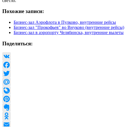
светло.
Похожие записи:
Бизнес-зал Аэрофлота в Пулково, внутренние рейсы
Бизнес-зал "Прокофьев" во Внуково (внутренние рейсы)
Бизнес-зал в аэропорту Челябинска, внутренние вылеты
Поделиться:
VK
Facebook
Twitter
Mail.Ru
LiveJournal
Pinterest
Evernote
Odnoklassniki