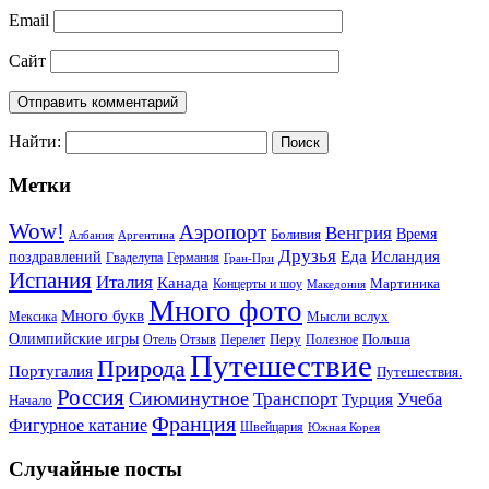
Email
Сайт
Найти:
Метки
Wow!
Аэропорт
Венгрия
Боливия
Время
Албания
Аргентина
Друзья
Еда
Исландия
поздравлений
Гваделупа
Германия
Гран-При
Испания
Италия
Канада
Мартиника
Концерты и шоу
Македония
Много фото
Много букв
Мысли вслух
Мексика
Олимпийские игры
Отель
Перелет
Перу
Польша
Отзыв
Полезное
Путешествие
Природа
Португалия
Путешествия.
Россия
Сиюминутное
Транспорт
Учеба
Турция
Начало
Франция
Фигурное катание
Швейцария
Южная Корея
Случайные посты