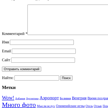
Комментарий
*
Имя
Email
Сайт
Найти:
Метки
Wow!
Аэропорт
Венгрия
Боливия
Время поздра
Албания
Аргентина
Много фото
Мысли вслух
Олимпийские игры
Отель
Пер
Отзыв