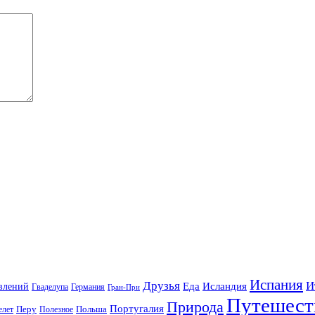
Испания
Друзья
И
Еда
Исландия
влений
Гваделупа
Германия
Гран-При
Путешест
Природа
Португалия
елет
Перу
Польша
Полезное