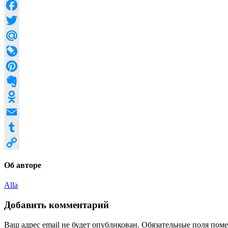
VK
Facebook
Twitter
Mail.Ru
LiveJournal
Pinterest
Evernote
Odnoklassniki
Email
Tumblr
Copy
Об авторе
Link
Alla
Добавить комментарий
Ваш адрес email не будет опубликован.
Обязательные поля пом