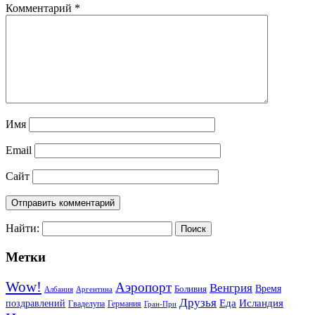
Комментарий
*
Имя
Email
Сайт
Найти:
Метки
Wow!
Аэропорт
Венгрия
Боливия
Время
Албания
Аргентина
Друзья
Еда
Исландия
поздравлений
Гваделупа
Германия
Гран-При