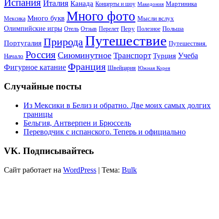
Испания
Италия
Канада
Мартиника
Концерты и шоу
Македония
Много фото
Много букв
Мысли вслух
Мексика
Олимпийские игры
Отель
Перелет
Перу
Польша
Отзыв
Полезное
Путешествие
Природа
Португалия
Путешествия.
Россия
Сиюминутное
Транспорт
Учеба
Турция
Начало
Франция
Фигурное катание
Швейцария
Южная Корея
Случайные посты
Из Мексики в Белиз и обратно. Две моих самых долгих
границы
Бельгия, Антверпен и Брюссель
Переводчик с испанского. Теперь и официально
VK. Подписывайтесь
Сайт работает на
WordPress
|
Тема:
Bulk