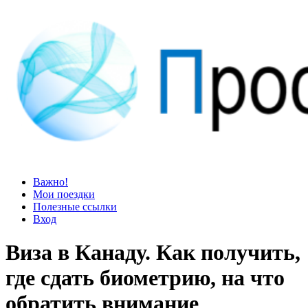
Просто блог
Мир удивительней, чем кажется
Важно!
Мои поездки
Полезные ссылки
Вход
Виза в Канаду. Как получить,
где сдать биометрию, на что
обратить внимание