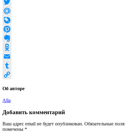
Facebook
Twitter
Mail.Ru
LiveJournal
Pinterest
Evernote
Odnoklassniki
Email
Tumblr
Copy
Об авторе
Link
Alla
Добавить комментарий
Ваш адрес email не будет опубликован.
Обязательные поля
помечены
*