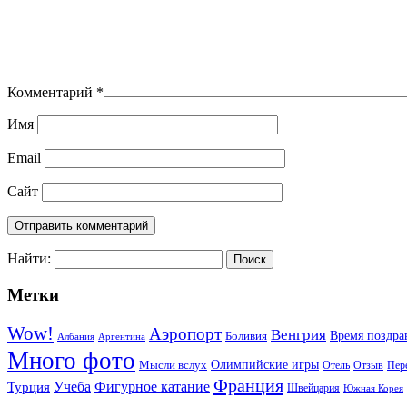
Комментарий
*
Имя
Email
Сайт
Найти:
Метки
Wow!
Аэропорт
Венгрия
Боливия
Время поздра
Албания
Аргентина
Много фото
Мысли вслух
Олимпийские игры
Отель
Пер
Отзыв
Франция
Фигурное катание
Учеба
Турция
Швейцария
Южная Корея