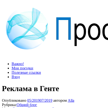
Просто блог
Мир удивительней, чем кажется
Важно!
Мои поездки
Полезные ссылки
Вход
Реклама в Генте
Опубликовано
05/2019
07/2019
автором
Alla
Рубрика:
Общий блог