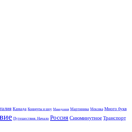
талия
Канада
Много букв
Мартиника
Концерты и шоу
Македония
Мексика
вие
Россия
Сиюминутное
Транспорт
Путешествия. Начало