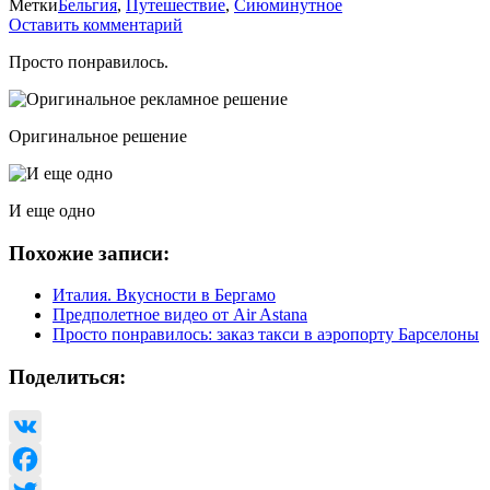
Метки
Бельгия
,
Путешествие
,
Сиюминутное
Оставить комментарий
Просто понравилось.
Оригинальное решение
И еще одно
Похожие записи:
Италия. Вкусности в Бергамо
Предполетное видео от Air Astana
Просто понравилось: заказ такси в аэропорту Барселоны
Поделиться:
VK