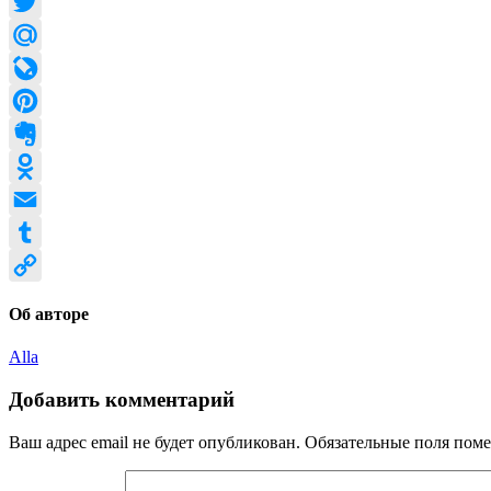
Facebook
Twitter
Mail.Ru
LiveJournal
Pinterest
Evernote
Odnoklassniki
Email
Tumblr
Copy
Об авторе
Link
Alla
Добавить комментарий
Ваш адрес email не будет опубликован.
Обязательные поля пом