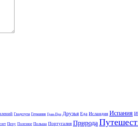
Испания
Друзья
И
Еда
Исландия
влений
Гваделупа
Германия
Гран-При
Путешест
Природа
Португалия
елет
Перу
Польша
Полезное