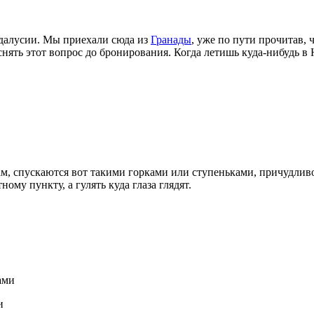
далусии. Мы приехали сюда из
Гранады
, уже по пути прочитав, 
яснять этот вопрос до бронирования. Когда летишь куда-нибудь
мам, спускаются вот такими горками или ступеньками, причудл
ому пункту, а гулять куда глаза глядят.
и