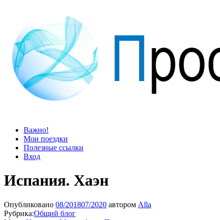
Просто блог
Мир удивительней, чем кажется
Важно!
Мои поездки
Полезные ссылки
Вход
Испания. Хаэн
Опубликовано
08/2018
07/2020
автором
Alla
Рубрика:
Общий блог