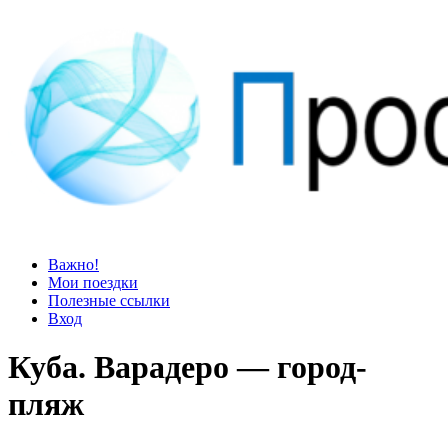
Просто блог
Мир удивительней, чем кажется
Важно!
Мои поездки
Полезные ссылки
Вход
Куба. Варадеро — город-
пляж