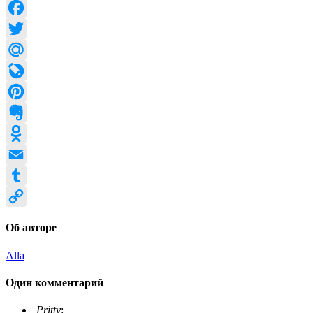
VK
Facebook
Twitter
Mail.Ru
LiveJournal
Pinterest
Evernote
Odnoklassniki
Email
Tumblr
Copy
Об авторе
Link
Alla
Один комментарий
Pritty
: