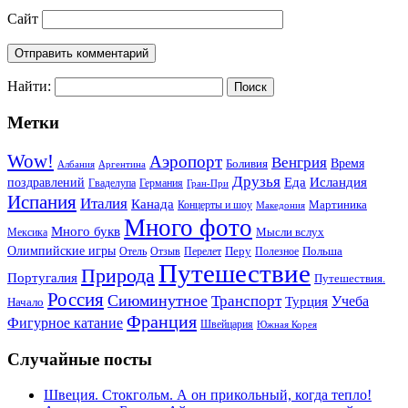
Сайт
Найти:
Метки
Wow!
Аэропорт
Венгрия
Боливия
Время
Албания
Аргентина
Друзья
Еда
Исландия
поздравлений
Гваделупа
Германия
Гран-При
Испания
Италия
Канада
Мартиника
Концерты и шоу
Македония
Много фото
Много букв
Мысли вслух
Мексика
Олимпийские игры
Отель
Перелет
Перу
Польша
Отзыв
Полезное
Путешествие
Природа
Португалия
Путешествия.
Россия
Сиюминутное
Транспорт
Учеба
Турция
Начало
Франция
Фигурное катание
Швейцария
Южная Корея
Случайные посты
Швеция. Стокгольм. А он прикольный, когда тепло!