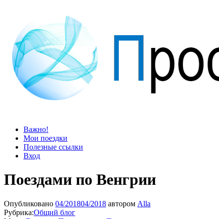
Просто блог
Мир удивительней, чем кажется
Важно!
Мои поездки
Полезные ссылки
Вход
Поездами по Венгрии
Опубликовано
04/2018
04/2018
автором
Alla
Рубрика:
Общий блог