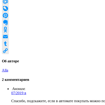
Twitter
Mail.Ru
LiveJournal
Pinterest
Evernote
Odnoklassniki
Email
Tumblr
Copy
Об авторе
Link
Alla
2 комментариев
Аноним
:
07/2019 в
Спасибо, подскажите, если в автомате покупать можно по