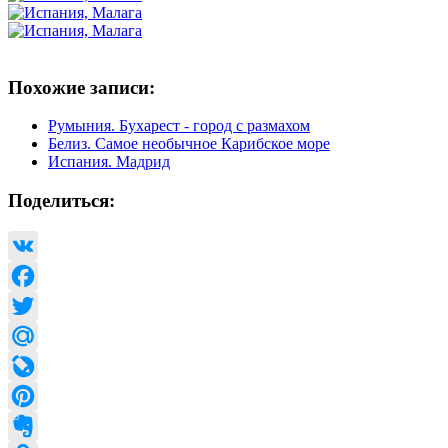
Похожие записи:
Румыния. Бухарест - город с размахом
Белиз. Самое необычное Карибское море
Испания. Мадрид
Поделиться:
VK
Facebook
Twitter
Mail.Ru
LiveJournal
Pinterest