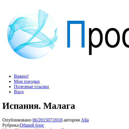
Просто блог
Мир удивительней, чем кажется
Важно!
Мои поездки
Полезные ссылки
Вход
Испания. Малага
Опубликовано
06/2015
07/2018
автором
Alla
Рубрика:
Общий блог