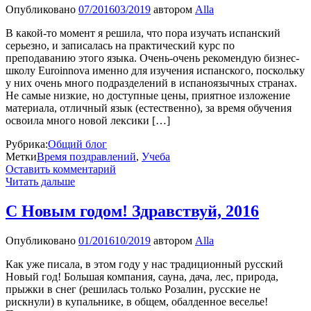
Опубликовано
07/2016
03/2019
автором
Alla
В какой-то момент я решила, что пора изучать испанский
серьезно, и записалась на практический курс по
преподаванию этого языка. Очень-очень рекомендую бизнес-
школу Euroinnova именно для изучения испанского, поскольку
у них очень много подразделений в испаноязычных странах.
Не самые низкие, но доступные цены, приятное изложение
материала, отличный язык (естественно), за время обучения
освоила много новой лексики […]
Рубрика:
Общий блог
Метки
Время поздравлений
,
Учеба
Оставить комментарий
Читать дальше
C Новым годом! Здравствуй, 2016
Опубликовано
01/2016
10/2019
автором
Alla
Как уже писала, в этом году у нас традиционный русский
Новый год! Большая компания, сауна, дача, лес, природа,
прыжки в снег (решилась только Розалин, русские не
рискнули) в купальнике, в общем, обалденное веселье!