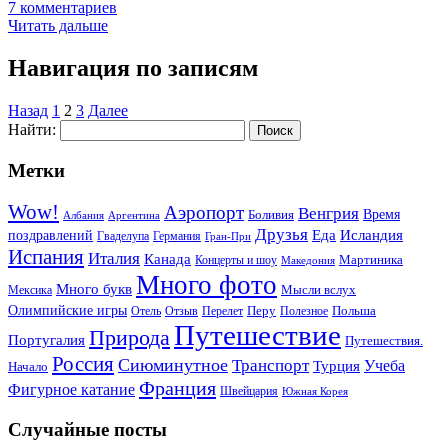
7 комментариев
Читать дальше
Навигация по записям
Назад
1
2
3
Далее
Найти:
Метки
Wow!
Аэропорт
Венгрия
Боливия
Время
Албания
Аргентина
Друзья
Еда
Исландия
поздравлений
Гваделупа
Германия
Гран-При
Испания
Италия
Канада
Мартиника
Концерты и шоу
Македония
Много фото
Много букв
Мысли вслух
Мексика
Олимпийские игры
Отель
Перелет
Перу
Польша
Отзыв
Полезное
Путешествие
Природа
Португалия
Путешествия.
Россия
Сиюминутное
Транспорт
Учеба
Турция
Начало
Франция
Фигурное катание
Швейцария
Южная Корея
Случайные посты