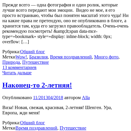
Прежде всего — одна фотография и один ролик, которые
лучше всего передают мои эмоции. Видео не мое, я его
просто встраиваю, чтобы был понятен масштаб этого чуда! Ни
на какие права не претендую, оно не опубликовано в блоге, а
хранится там, куда его загрузил правообладатель. Очень-очень
рекомендую посмотреть! &amp;lt;span data-mce-
type=»bookmark» style=»display: inline-block; width: 0px;
overflow: […]
Рубрика:
Общий блог
Метки
Wow!
,
Бразилия
,
Время поздравлений
,
Много фото
,
Природа
,
Путешествие
13 комментариев
Читать дальше
Наконец-то 2-летняя!
Опубликовано
11/2013
04/2018
автором
Alla
Виза! Новая, свежая, красивая, 2-летняя! Шенген. Ура,
Европа, жди меня!
Рубрика:
Общий блог
Метки
Время поздравлений
,
Путешествие