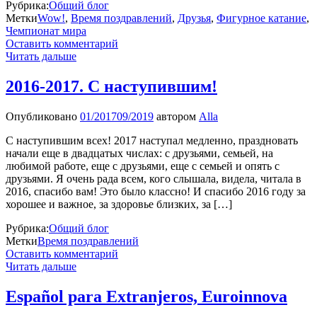
Рубрика:
Общий блог
Метки
Wow!
,
Время поздравлений
,
Друзья
,
Фигурное катание
,
Чемпионат мира
Оставить комментарий
Читать дальше
2016-2017. С наступившим!
Опубликовано
01/2017
09/2019
автором
Alla
C наступившим всех! 2017 наступал медленно, праздновать
начали еще в двадцатых числах: с друзьями, семьей, на
любимой работе, еще с друзьями, еще с семьей и опять с
друзьями. Я очень рада всем, кого слышала, видела, читала в
2016, спасибо вам! Это было классно! И спасибо 2016 году за
хорошее и важное, за здоровье близких, за […]
Рубрика:
Общий блог
Метки
Время поздравлений
Оставить комментарий
Читать дальше
Español para Extranjeros, Euroinnova