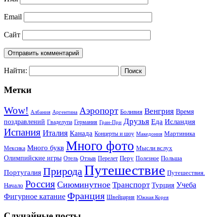
Email
Сайт
Найти:
Метки
Wow!
Аэропорт
Венгрия
Боливия
Время
Албания
Аргентина
Друзья
Еда
Исландия
поздравлений
Гваделупа
Германия
Гран-При
Испания
Италия
Канада
Мартиника
Концерты и шоу
Македония
Много фото
Много букв
Мысли вслух
Мексика
Олимпийские игры
Отель
Перелет
Перу
Польша
Отзыв
Полезное
Путешествие
Природа
Португалия
Путешествия.
Россия
Сиюминутное
Транспорт
Учеба
Турция
Начало
Франция
Фигурное катание
Швейцария
Южная Корея
Случайные посты