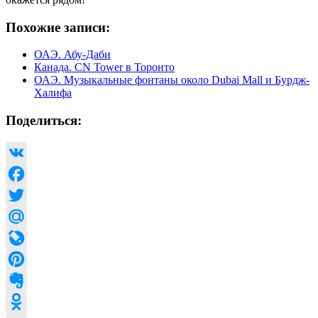
Похожие записи:
ОАЭ. Абу-Даби
Канада. CN Tower в Торонто
ОАЭ. Музыкальные фонтаны около Dubai Mall и Бурдж-
Халифа
Поделиться:
VK
Facebook
Twitter
Mail.Ru
LiveJournal
Pinterest
Evernote