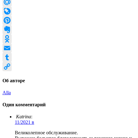
Twitter
Mail.Ru
LiveJournal
Pinterest
Evernote
Odnoklassniki
Email
Tumblr
Copy
Об авторе
Link
Alla
Один комментарий
Katrina
:
11/2021 в
Великолепное обслуживание.