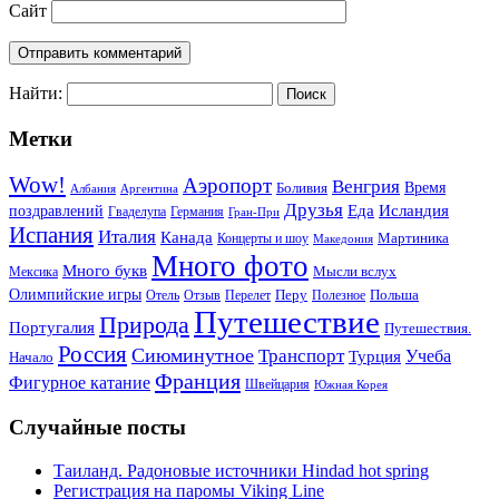
Сайт
Найти:
Метки
Wow!
Аэропорт
Венгрия
Боливия
Время
Албания
Аргентина
Друзья
Еда
Исландия
поздравлений
Гваделупа
Германия
Гран-При
Испания
Италия
Канада
Мартиника
Концерты и шоу
Македония
Много фото
Много букв
Мысли вслух
Мексика
Олимпийские игры
Отель
Перелет
Перу
Польша
Отзыв
Полезное
Путешествие
Природа
Португалия
Путешествия.
Россия
Сиюминутное
Транспорт
Учеба
Турция
Начало
Франция
Фигурное катание
Швейцария
Южная Корея
Случайные посты
Таиланд. Радоновые источники Hindad hot spring
Регистрация на паромы Viking Line