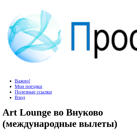
Просто блог
Мир удивительней, чем кажется
Важно!
Мои поездки
Полезные ссылки
Вход
Art Lounge во Внуково
(международные вылеты)