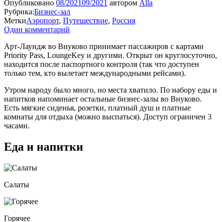
Опубликовано
08/2021
09/2021
автором
Alla
Рубрика:
Бизнес-зал
Метки
Аэропорт
,
Путешествие
,
Россия
Один комментарий
Арт-Лаундж во Внуково принимает пассажиров с картами
Priority Pass, LoungeKey и другими. Открыт он круглосуточно,
находится после паспортного контроля (так что доступен
только тем, кто вылетает международными рейсами).
Утром народу было много, но места хватило. По набору еды и
напитков напоминает остальные бизнес-залы во Внуково.
Есть мягкие сиденья, розетки, платный душ и платные
комнаты для отдыха (можно выспаться). Доступ ограничен 3
часами.
Еда и напитки
Салаты
Горячее