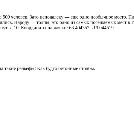
 500 человек. Зато неподалеку — еще одно необычное место. Пля
вились. Народу — толпы, это одно из самых посещаемых мест в 
т за 10. Координаты парковки: 63.404352, -19.044519.
да такие рельефы! Как будто бетонные столбы.