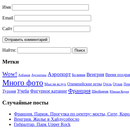
Имя
Email
Сайт
Найти:
Метки
Wow!
Аэропорт
Венгрия
Боливия
Время поздра
Албания
Аргентина
Много фото
Мысли вслух
Олимпийские игры
Отель
Пер
Отзыв
Франция
Фигурное катание
Учеба
Турция
Швейцария
Южная Корея
Случайные посты
Франция. Париж. Прогулка по центру: мосты, Сите, Кор
Венгрия. Жилье в Хайдусобосло
Гибралтар. Парк Upper Rock