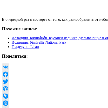
В очередной раз в восторге от того, как разнообразен этот не
Похожие записи:
Исландия. Jökulsárlón. Кусочки ледника, уплывающие в о
Исландия. Þingvellir National Park
Гваделупа. L'eau
Поделиться:
VK
Facebook
Twitter
Mail.Ru
LiveJournal