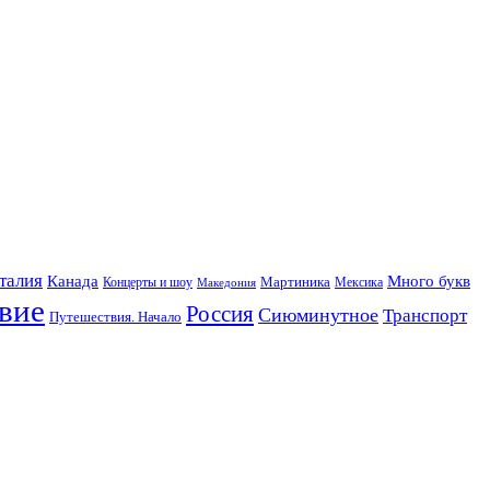
талия
Канада
Много букв
Мартиника
Концерты и шоу
Македония
Мексика
вие
Россия
Сиюминутное
Транспорт
Путешествия. Начало