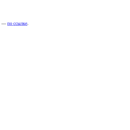
ю, —
по ссылке
.