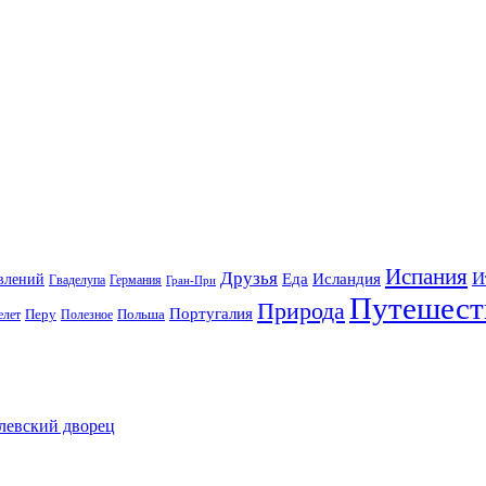
Испания
Друзья
И
Еда
Исландия
влений
Гваделупа
Германия
Гран-При
Путешест
Природа
Португалия
елет
Перу
Польша
Полезное
олевский дворец