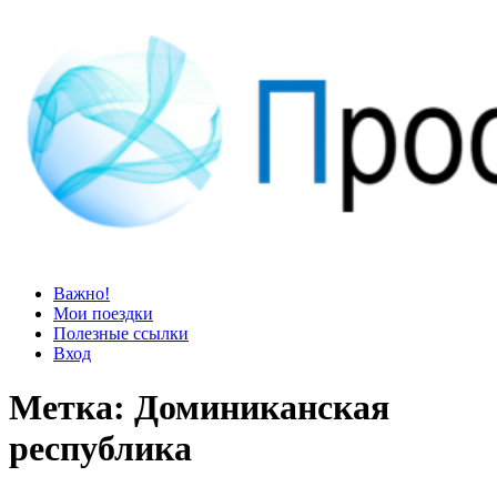
Просто блог
Мир удивительней, чем кажется
Важно!
Мои поездки
Полезные ссылки
Вход
Метка:
Доминиканская
республика