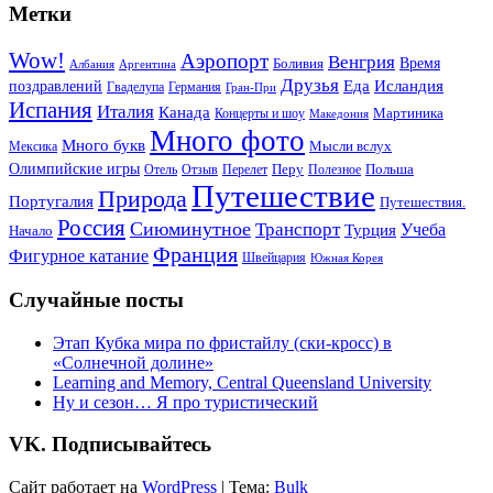
Метки
Wow!
Аэропорт
Венгрия
Боливия
Время
Албания
Аргентина
Друзья
Еда
Исландия
поздравлений
Гваделупа
Германия
Гран-При
Испания
Италия
Канада
Мартиника
Концерты и шоу
Македония
Много фото
Много букв
Мысли вслух
Мексика
Олимпийские игры
Отель
Перелет
Перу
Польша
Отзыв
Полезное
Путешествие
Природа
Португалия
Путешествия.
Россия
Сиюминутное
Транспорт
Учеба
Турция
Начало
Франция
Фигурное катание
Швейцария
Южная Корея
Случайные посты
Этап Кубка мира по фристайлу (ски-кросс) в
«Солнечной долине»
Learning and Memory, Central Queensland University
Ну и сезон… Я про туристический
VK. Подписывайтесь
Сайт работает на
WordPress
|
Тема:
Bulk