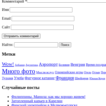
Комментарий
*
Имя
Email
Сайт
Найти:
Метки
Wow!
Аэропорт
Венгрия
Боливия
Время поздра
Албания
Аргентина
Много фото
Мысли вслух
Олимпийские игры
Отель
Пер
Отзыв
Франция
Фигурное катание
Учеба
Турция
Швейцария
Южная Корея
Случайные посты
Филиппины. Манила: как мы хорошо живем!
Затопленный карьер в Карелии
Финский укрепрайон в Медвежьегорске