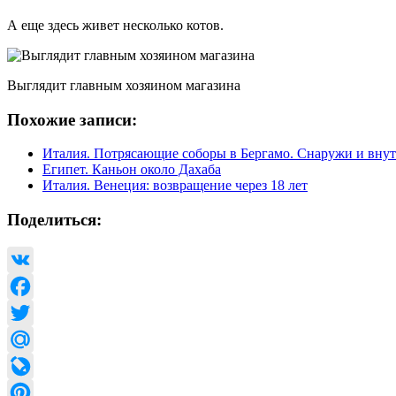
А еще здесь живет несколько котов.
Выглядит главным хозяином магазина
Похожие записи:
Италия. Потрясающие соборы в Бергамо. Снаружи и вну
Египет. Каньон около Дахаба
Италия. Венеция: возвращение через 18 лет
Поделиться:
VK
Facebook
Twitter
Mail.Ru
LiveJournal