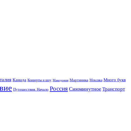
талия
Канада
Много букв
Мартиника
Концерты и шоу
Македония
Мексика
вие
Россия
Сиюминутное
Транспорт
Путешествия. Начало