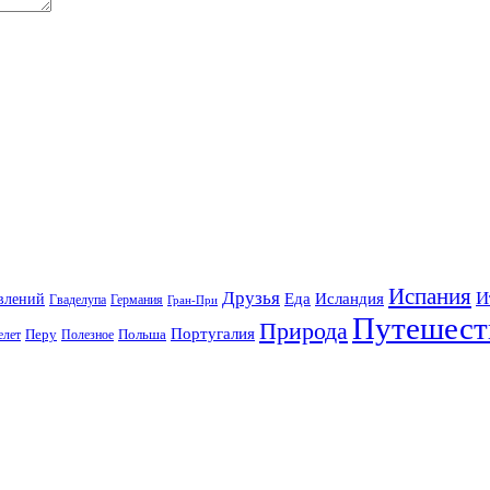
Испания
Друзья
И
Еда
Исландия
влений
Гваделупа
Германия
Гран-При
Путешест
Природа
Португалия
елет
Перу
Польша
Полезное