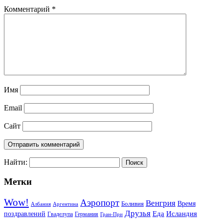
Комментарий
*
Имя
Email
Сайт
Найти:
Метки
Wow!
Аэропорт
Венгрия
Боливия
Время
Албания
Аргентина
Друзья
Еда
Исландия
поздравлений
Гваделупа
Германия
Гран-При