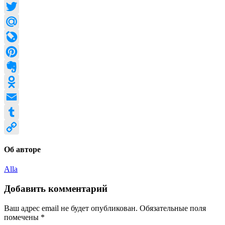
Facebook
Twitter
Mail.Ru
LiveJournal
Pinterest
Evernote
Odnoklassniki
Email
Tumblr
Copy
Об авторе
Link
Alla
Добавить комментарий
Ваш адрес email не будет опубликован.
Обязательные поля
помечены
*