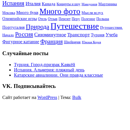
Испания
Италия
Канада
Мартиника
Концерты и шоу
Македония
Много фото
Много букв
Мысли вслух
Мексика
Олимпийские игры
Отель
Перелет
Перу
Польша
Отзыв
Полезное
Путешествие
Природа
Португалия
Путешествия.
Россия
Сиюминутное
Транспорт
Учеба
Турция
Начало
Франция
Фигурное катание
Швейцария
Южная Корея
Случайные посты
Турция. Город-призрак Каякёй
Испания. Альмерия: пляжный день
Катарские авиалинии. Они правда классные
VK. Подписывайтесь
Сайт работает на
WordPress
|
Тема:
Bulk