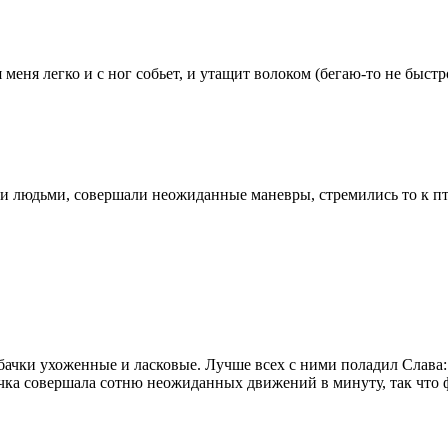
я меня легко и с ног собьет, и утащит волоком (бегаю-то не быст
 и людьми, совершали неожиданные маневры, стремились то к пти
 Собачки ухоженные и ласковые. Лучше всех с ними поладил Слава
чка совершала сотню неожиданных движений в минуту, так что 