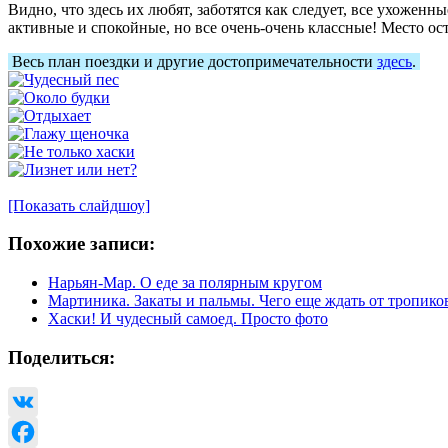
Видно, что здесь их любят, заботятся как следует, все ухоженн
активные и спокойные, но все очень-очень классные! Место ост
Весь план поездки и другие достопримечательности
здесь
.
[Показать слайдшоу]
Похожие записи:
Нарьян-Мар. О еде за полярным кругом
Мартиника. Закаты и пальмы. Чего еще ждать от тропико
Хаски! И чудесный самоед. Просто фото
Поделиться:
VK