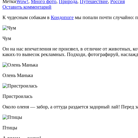
Метки
Wow!
,
Много фото
,
Природа
,
Путешествие
,
Россия
Оставить комментарий
К чудесным собакам в
Кондопоге
мы попали почти случайно: п
Чум
Он на нас впечатления не произвел, в отличие от животных, к
каких-то вывесок рекламных. Подходи, фотографируй, наслажд
Олень Манька
Пристроилась
Около оленя — забор, а оттуда раздается задорный лай! Перед
Птицы