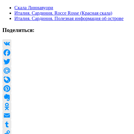
Скала Линнавуори
Италия. Сардиния. Rocce Rosse (Красная скала)
Италия. Сардиния. Полезная информация об острове
Поделиться:
VK
Facebook
Twitter
Mail.Ru
LiveJournal
Pinterest
Evernote
Odnoklassniki
Email
Tumblr