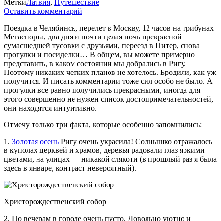
Метки
Латвия
,
Путешествие
Оставить комментарий
Поездка в Челябинск, перелет в Москву, 12 часов на трибунах
Мегаспорта, два дня и почти целая ночь прекрасной
сумасшедшей тусовки с друзьями, переезд в Питер, снова
прогулки и посиделки… В общем, вы можете примерно
представить, в каком состоянии мы добрались в Ригу.
Поэтому никаких четких планов не хотелось. Бродили, как уж
получится. И писать комментарии тоже сил особо не было. А
прогулки все равно получились прекрасными, иногда для
этого совершенно не нужен список достопримечательностей,
они находятся интуитивно.
Отмечу только три факта, которые особенно запомнились:
1.
Золотая осень
Ригу очень украсила! Солнышко отражалось
в куполах церквей и храмов, деревья радовали глаз яркими
цветами, на улицах — никакой слякоти (в прошлый раз я была
здесь в январе, контраст невероятный).
Христорождественский собор
2. По вечерам в городе очень пусто. Довольно уютно и