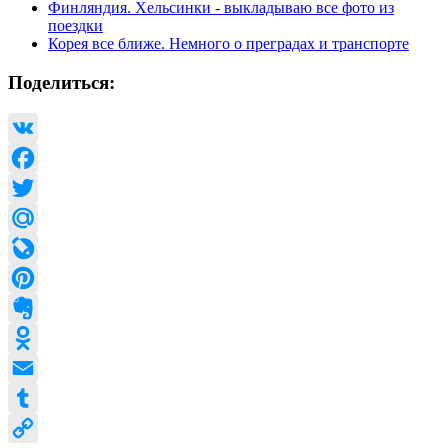
Финляндия. Хельсинки - выкладываю все фото из
поездки
Корея все ближе. Немного о преградах и транспорте
Поделиться:
VK
Facebook
Twitter
Mail.Ru
LiveJournal
Pinterest
Evernote
Odnoklassniki
Email
Tumblr