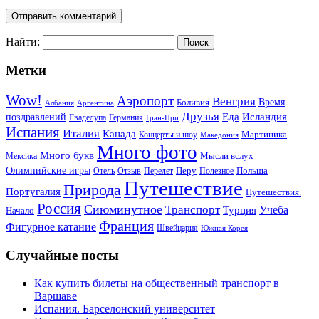
Найти:
Метки
Wow!
Аэропорт
Венгрия
Боливия
Время
Албания
Аргентина
Друзья
Еда
Исландия
поздравлений
Гваделупа
Германия
Гран-При
Испания
Италия
Канада
Мартиника
Концерты и шоу
Македония
Много фото
Много букв
Мысли вслух
Мексика
Олимпийские игры
Отель
Перелет
Перу
Польша
Отзыв
Полезное
Путешествие
Природа
Португалия
Путешествия.
Россия
Сиюминутное
Транспорт
Учеба
Турция
Начало
Франция
Фигурное катание
Швейцария
Южная Корея
Случайные посты
Как купить билеты на общественный транспорт в
Варшаве
Испания. Барселонский университет