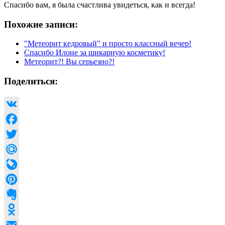
Спасибо вам, я была счастлива увидеться, как и всегда!
Похожие записи:
"Метеорит кедровый" и просто классный вечер!
Спасибо Илоне за шикарную косметику!
Метеорит?! Вы серьезно?!
Поделиться:
VK
Facebook
Twitter
Mail.Ru
LiveJournal
Pinterest
Evernote
Odnoklassniki