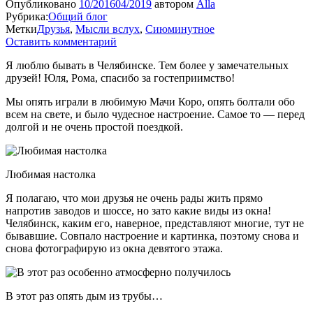
Опубликовано
10/2016
04/2019
автором
Alla
Рубрика:
Общий блог
Метки
Друзья
,
Мысли вслух
,
Сиюминутное
Оставить комментарий
Я люблю бывать в Челябинске. Тем более у замечательных
друзей! Юля, Рома, спасибо за гостеприимство!
Мы опять играли в любимую Мачи Коро, опять болтали обо
всем на свете, и было чудесное настроение. Самое то — перед
долгой и не очень простой поездкой.
Любимая настолка
Я полагаю, что мои друзья не очень рады жить прямо
напротив заводов и шоссе, но зато какие виды из окна!
Челябинск, каким его, наверное, представляют многие, тут не
бывавшие. Совпало настроение и картинка, поэтому снова и
снова фотографирую из окна девятого этажа.
В этот раз опять дым из трубы…