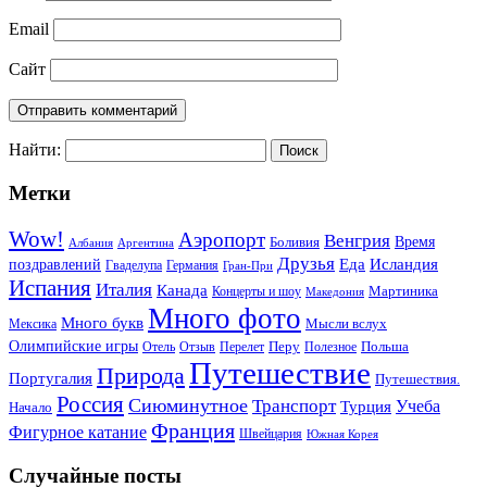
Email
Сайт
Найти:
Метки
Wow!
Аэропорт
Венгрия
Боливия
Время
Албания
Аргентина
Друзья
Еда
Исландия
поздравлений
Гваделупа
Германия
Гран-При
Испания
Италия
Канада
Мартиника
Концерты и шоу
Македония
Много фото
Много букв
Мысли вслух
Мексика
Олимпийские игры
Отель
Перелет
Перу
Польша
Отзыв
Полезное
Путешествие
Природа
Португалия
Путешествия.
Россия
Сиюминутное
Транспорт
Учеба
Турция
Начало
Франция
Фигурное катание
Швейцария
Южная Корея
Случайные посты