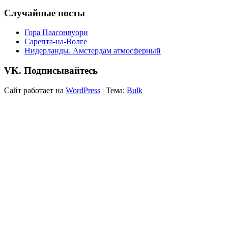
Случайные посты
Гора Паасонвуори
Сарепта-на-Волге
Нидерланды. Амстердам атмосферный
VK. Подписывайтесь
Сайт работает на
WordPress
|
Тема:
Bulk