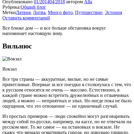
Опубликовано
01/2014
04/2018
автором
Alla
Рубрика:
Общий блог
Метки
Латвия
,
Литва
,
Много фото
,
Путешествие
,
Эстония
Оставить комментарий
Все ближе дом — и все больше обстановка вокруг
напоминает настоящую зиму.
Вильнюс
Вокзал
Все три страны — аккуратные, милые, но не самые
приветливые. Впервые за все поездки я столкнулась с тем, что
к русским относятся не очень — массово. Естественно, в
каждой стране можно встретить дружелюбных и отзывчивых
людей, а можно — неприятных и злых. Но нигде пока не было
ощущения, что это отношение — не единичный случай.
Из простых примеров — люди спокойно могут разговаривать
между собой по-русски, например, на кассе, но не отвечали на
русском мне. То же самое — на остановках и вокзале. Не
скажу, что мешало осматривать города, но довольно удивило.