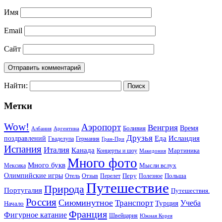
Имя
Email
Сайт
Найти:
Метки
Wow!
Аэропорт
Венгрия
Боливия
Время
Албания
Аргентина
Друзья
Еда
Исландия
поздравлений
Гваделупа
Германия
Гран-При
Испания
Италия
Канада
Мартиника
Концерты и шоу
Македония
Много фото
Много букв
Мысли вслух
Мексика
Олимпийские игры
Отель
Перелет
Перу
Польша
Отзыв
Полезное
Путешествие
Природа
Португалия
Путешествия.
Россия
Сиюминутное
Транспорт
Учеба
Турция
Начало
Франция
Фигурное катание
Швейцария
Южная Корея